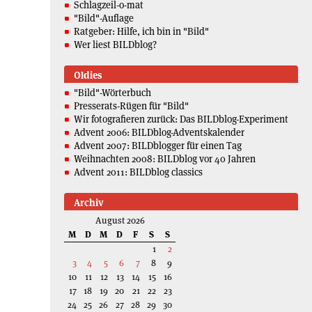
Schlagzeil-o-mat
"Bild"-Auflage
Ratgeber: Hilfe, ich bin in "Bild"
Wer liest BILDblog?
Oldies
"Bild"-Wörterbuch
Presserats-Rügen für "Bild"
Wir fotografieren zurück: Das BILDblog-Experiment
Advent 2006: BILDblog-Adventskalender
Advent 2007: BILDblogger für einen Tag
Weihnachten 2008: BILDblog vor 40 Jahren
Advent 2011: BILDblog classics
Archiv
August 2026
M
D
M
D
F
S
S
1
2
3
4
5
6
7
8
9
10
11
12
13
14
15
16
17
18
19
20
21
22
23
24
25
26
27
28
29
30