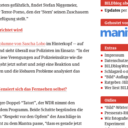
BILDblog ab
rters gefährlich, findet Stefan Niggemeier,
Updates
per 
 Terror-Porno, den der ‘Stern’ seinen Zuschauern
fügung stellt.”
Gehostet vo
erichtet wird
Kolumne von Sascha Lobo
im Hinterkopf — auf
Extras
d sieht überall nur Polizisten im Einsatz: “In der
Impressum
diese Verengungen auf Polizeieinsätze wie die
Datenschutze
ht jetzt sofort und zeigt eine Reaktion und
BILDblog-We
n und die lösbaren Probleme analysiert das
Schlagzeil-o-
"Bild"-Auflag
Ratgeber: Hilf
Wer liest BIL
ensiert sich das Fernsehen selbst?
Oldies
eiger-Doppel-“Tatort”, der WDR nimmt den
"Bild"-Wörte
s dem Programm. Beide Schritte begründen die
Presserats-Rü
“Respekt vor den Opfern” der Anschläge in
Wir fotografi
cht zu dem Mantra passe, “dass es gerade jetzt
Experiment