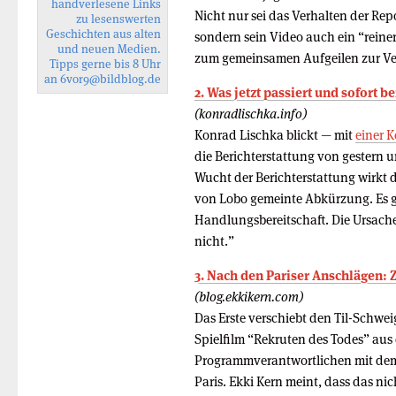
handverlesene Links
Nicht nur sei das Verhalten der Repo
zu lesenswerten
Geschichten aus alten
sondern sein Video auch ein “reiner
und neuen Medien.
zum gemeinsamen Aufgeilen zur Ver
Tipps gerne bis 8 Uhr
an
6vor9
@bildblog.de
2. Was jetzt passiert und sofort b
(konradlischka.info)
Konrad Lischka blickt — mit
einer 
die Berichterstattung von gestern un
Wucht der Berichterstattung wirkt 
von Lobo gemeinte Abkürzung. Es ge
Handlungsbereitschaft. Die Ursache
nicht.”
3. Nach den Pariser Anschlägen: Z
(blog.ekkikern.com)
Das Erste verschiebt den Til-Schw
Spielfilm “Rekruten des Todes” au
Programmverantwortlichen mit dem 
Paris. Ekki Kern meint, dass das ni