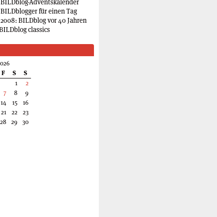
 BILDblog-Adventskalender
 BILDblogger für einen Tag
2008: BILDblog vor 40 Jahren
BILDblog classics
2026
F
S
S
1
2
7
8
9
14
15
16
21
22
23
28
29
30