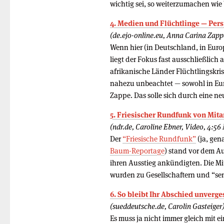
wichtig sei, so weiterzumachen wie 
4. Medien und Flüchtlinge — Pers
(de.ejo-online.eu, Anna Carina Zapp
Wenn hier (in Deutschland, in Europ
liegt der Fokus fast ausschließlich
afrikanische Länder Flüchtlingskri
nahezu unbeachtet — sowohl in Euro
Zappe. Das solle sich durch eine ne
5. Friesischer Rundfunk von Mita
(ndr.de, Caroline Ebner, Video, 4:56
Der
“Friesische Rundfunk”
(ja, gen
Baum-Reportage
) stand vor dem Au
ihren Ausstieg ankündigten. Die Mit
wurden zu Gesellschaftern und “s
6. So bleibt Ihr Abschied unverg
(sueddeutsche.de, Carolin Gasteiger
Es muss ja nicht immer gleich mit 