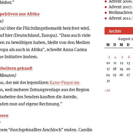
Advent 2006:
bisher.”
Advent 2007:
Weihnachten 
pektiven aus Afrika
Advent 2011: 
e)
a) über die Flüchtlingsthematik berichtet wird,
Archiv
 auf hier (Deutschland, Europa). “Dass auch viele
August 
sen zu bewältigen haben, bleibt von den Medien
M
D
M
D
pa als auch in Afrika”, schreibt Anna Carina
ue Initiative ändern.
3
4
5
6
10
11
12
13
rbeitern gekauft
17
18
19
20
24
25
26
27
 Minuten)
31
au, der mit der legendären
Kater-Piepsi-im-
s, weil mehrere Zeitungsverlage aus der Region
« Jul
arbeiter des Senders kauften die Anteile,
enden nun auf eigene Rechnung.”
essen
)
einem “durchgeknalltes Arschloch” enden. Carolin