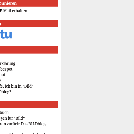
onnieren
E-Mail erhalten
n
rklärung
rbespot
mat
e
e, ich bin in "Bild"
Dblog?
rbuch
gen für "Bild"
eren zurück: Das BILDblog-