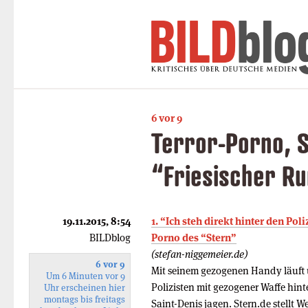
6 vor 9
Terror-Porno, 
“Friesischer R
19.11.2015, 8:54
1. “Ich steh direkt hinter den Pol
BILDblog
Porno des “Stern”
(stefan-niggemeier.de)
6 vor 9
Mit seinem gezogenen Handy läuft 
Um 6 Minuten vor 9
Polizisten mit gezogener Waffe hinte
Uhr erscheinen hier
montags bis freitags
Saint-Denis jagen. Stern.de stellt