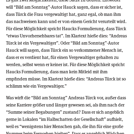
will “Bild am Sonntag”-Autor Hauck sagen, dass er sicher ist,
dass Türck die Frau vergewaltigt hat, ganz egal, ob man ihm
das nachweisen kann und er von einem Gericht verurteilt wird.
Für diese Möglichkeit spricht Haucks Formulierung, dass Türck
“etwas Unvorhersehbares tat”. Im Klartext hieße dies: “Andreas
Türck ist ein Vergewaltiger”. Oder “Bild am Sonntag”-Autor
Hauck will sagen, dass Türck ein so verkommener Mensch ist,
dass er es verdient hat, für einen Vergewaltiger gehalten zu
werden, selbst wenn er keiner ist. Für diese Möglichkeit spricht
Haucks Formulierung, dass man kein Mitleid mit ihm
empfinden müsse. Im Klartext hieße dies: “Andreas Türck ist so
schlimm wie ein Vergewaltiger.”
Was wirft die “Bild am Sonntag” Andreas Türck vor, außer dass
seine Karriere größer und länger gewesen sei, als ihm nach der
“Summe seiner Begabungen” zustand? Dass er sich angeblich
gerne in Lokalen “im Halbschatten der Gesellschaft” aufhielt,
weil es “wenigstens hier Menschen gab, die ihn für eine große
Nummer beim Fernsehen hielten”. Dass er angeblich Mädchen