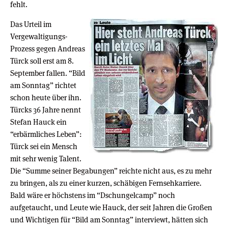
fehlt.
Das Urteil im
Vergewaltigungs-
Prozess gegen Andreas
Türck soll erst am 8.
September fallen. “Bild
am Sonntag” richtet
schon heute über ihn.
Türcks 36 Jahre nennt
Stefan Hauck ein
“erbärmliches Leben”:
Türck sei ein Mensch
mit sehr wenig Talent.
Die “Summe seiner Begabungen” reichte nicht aus, es zu mehr
zu bringen, als zu einer kurzen, schäbigen Fernsehkarriere.
Bald wäre er höchstens im “Dschungelcamp” noch
aufgetaucht, und Leute wie Hauck, der seit Jahren die Großen
und Wichtigen für “Bild am Sonntag” interviewt, hätten sich