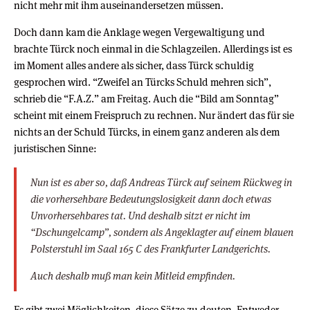
nicht mehr mit ihm auseinandersetzen müssen.
Doch dann kam die Anklage wegen Vergewaltigung und
brachte Türck noch einmal in die Schlagzeilen. Allerdings ist es
im Moment alles andere als sicher, dass Türck schuldig
gesprochen wird. “Zweifel an Türcks Schuld mehren sich”,
schrieb die “F.A.Z.” am Freitag. Auch die “Bild am Sonntag”
scheint mit einem Freispruch zu rechnen. Nur ändert das für sie
nichts an der Schuld Türcks, in einem ganz anderen als dem
juristischen Sinne:
Nun ist es aber so, daß Andreas Türck auf seinem Rückweg in
die vorhersehbare Bedeutungslosigkeit dann doch etwas
Unvorhersehbares tat. Und deshalb sitzt er nicht im
“Dschungelcamp”, sondern als Angeklagter auf einem blauen
Polsterstuhl im Saal 165 C des Frankfurter Landgerichts.
Auch deshalb muß man kein Mitleid empfinden.
Es gibt zwei Möglichkeiten, diese Sätze zu deuten. Entweder