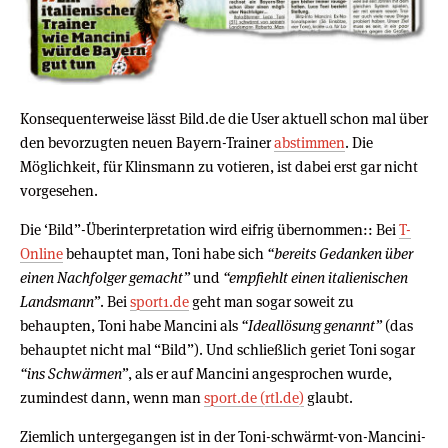
Konsequenterweise lässt Bild.de die User aktuell schon mal über
den bevorzugten neuen Bayern-Trainer
abstimmen
. Die
Möglichkeit, für Klinsmann zu votieren, ist dabei erst gar nicht
vorgesehen.
Die ‘Bild”-Überinterpretation wird eifrig übernommen:: Bei
T-
Online
behauptet man, Toni habe sich
“bereits Gedanken über
einen Nachfolger gemacht”
und
“empfiehlt einen italienischen
Landsmann”
. Bei
sport1.de
geht man sogar soweit zu
behaupten, Toni habe Mancini als
“Ideallösung genannt”
(das
behauptet nicht mal “Bild”). Und schließlich geriet Toni sogar
“ins Schwärmen”
, als er auf Mancini angesprochen wurde,
zumindest dann, wenn man
sport.de (rtl.de)
glaubt.
Ziemlich untergegangen ist in der Toni-schwärmt-von-Mancini-