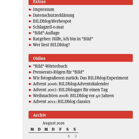
Extras
Impressum
Datenschutzerklärung
BILDblog-Werbespot
Schlagzeil-o-mat
"Bild"-Auflage
Ratgeber: Hilfe, ich bin in "Bild"
Wer liest BILDblog?
Oldies
"Bild"-Wörterbuch
Presserats-Rügen für "Bild"
Wir fotografieren zurück: Das BILDblog-Experiment
Advent 2006: BILDblog-Adventskalender
Advent 2007: BILDblogger für einen Tag
Weihnachten 2008: BILDblog vor 40 Jahren
Advent 2011: BILDblog classics
Archiv
August 2026
M
D
M
D
F
S
S
1
2