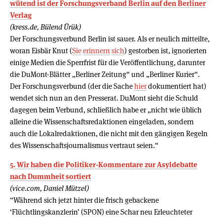
wütend ist der Forschungsverband Berlin auf den Berliner
Verlag
(kress.de, Bülend Ürük)
Der Forschungsverbund Berlin ist sauer. Als er neulich mitteilte,
woran Eisbär Knut (
Sie
erinnern
sich
) gestorben ist, ignorierten
einige Medien die Sperrfrist für die Veröffentlichung, darunter
die DuMont-Blätter „Berliner Zeitung“ und „Berliner Kurier“.
Der Forschungsverbund (der die Sache
hier
dokumentiert hat)
wendet sich nun an den Presserat. DuMont sieht die Schuld
dagegen beim Verbund, schließlich habe er „nicht wie üblich
alleine die Wissenschaftsredaktionen eingeladen, sondern
auch die Lokalredaktionen, die nicht mit den gängigen Regeln
des Wissenschaftsjournalismus vertraut seien.“
5. Wir haben die Politiker-Kommentare zur Asyldebatte
nach Dummheit sortiert
(vice.com, Daniel Mützel)
“Während sich jetzt hinter die frisch gebackene
‘Flüchtlingskanzlerin’ (SPON) eine Schar neu Erleuchteter