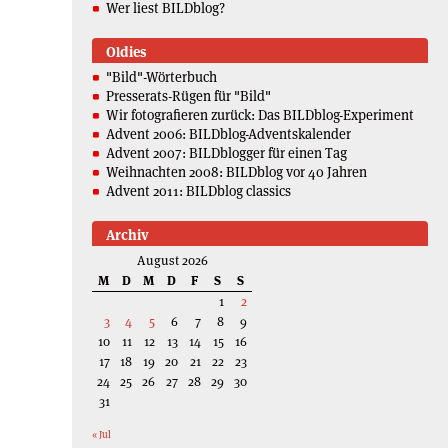
Wer liest BILDblog?
Oldies
"Bild"-Wörterbuch
Presserats-Rügen für "Bild"
Wir fotografieren zurück: Das BILDblog-Experiment
Advent 2006: BILDblog-Adventskalender
Advent 2007: BILDblogger für einen Tag
Weihnachten 2008: BILDblog vor 40 Jahren
Advent 2011: BILDblog classics
Archiv
August 2026
M
D
M
D
F
S
S
1
2
3
4
5
6
7
8
9
10
11
12
13
14
15
16
17
18
19
20
21
22
23
24
25
26
27
28
29
30
31
« Jul