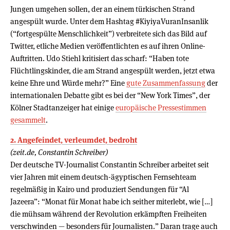
Jungen umgehen sollen, der an einem türkischen Strand
angespült wurde. Unter dem Hashtag #KiyiyaVuranInsanlik
(“fortgespülte Menschlichkeit”) verbreitete sich das Bild auf
Twitter, etliche Medien veröffentlichten es auf ihren Online-
Auftritten. Udo Stiehl kritisiert das scharf: “Haben tote
Flüchtlingskinder, die am Strand angespült werden, jetzt etwa
keine Ehre und Würde mehr?” Eine
gute Zusammenfassung
der
internationalen Debatte gibt es bei der “New York Times”, der
Kölner Stadtanzeiger hat einige
europäische Pressestimmen
gesammelt
.
2. Angefeindet, verleumdet, bedroht
(zeit.de, Constantin Schreiber)
Der deutsche TV-Journalist Constantin Schreiber arbeitet seit
vier Jahren mit einem deutsch-ägyptischen Fernsehteam
regelmäßig in Kairo und produziert Sendungen für “Al
Jazeera”: “Monat für Monat habe ich seither miterlebt, wie […]
die mühsam während der Revolution erkämpften Freiheiten
verschwinden — besonders für Journalisten.” Daran trage auch