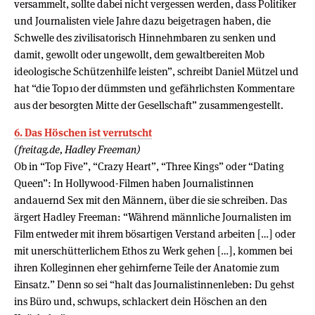
versammelt, sollte dabei nicht vergessen werden, dass Politiker
und Journalisten viele Jahre dazu beigetragen haben, die
Schwelle des zivilisatorisch Hinnehmbaren zu senken und
damit, gewollt oder ungewollt, dem gewaltbereiten Mob
ideologische Schützenhilfe leisten”, schreibt Daniel Mützel und
hat “die Top10 der dümmsten und gefährlichsten Kommentare
aus der besorgten Mitte der Gesellschaft” zusammengestellt.
6. Das Höschen ist verrutscht
(freitag.de, Hadley Freeman)
Ob in “Top Five”, “Crazy Heart”, “Three Kings” oder “Dating
Queen”: In Hollywood-Filmen haben Journalistinnen
andauernd Sex mit den Männern, über die sie schreiben. Das
ärgert Hadley Freeman: “Während männliche Journalisten im
Film entweder mit ihrem bösartigen Verstand arbeiten […] oder
mit unerschütterlichem Ethos zu Werk gehen […], kommen bei
ihren Kolleginnen eher gehirnferne Teile der Anatomie zum
Einsatz.” Denn so sei “halt das Journalistinnenleben: Du gehst
ins Büro und, schwups, schlackert dein Höschen an den