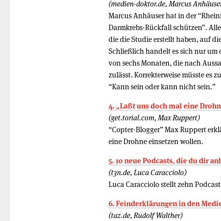
(medien-doktor.de, Marcus Anhäuse
Marcus Anhäuser hat in der “Rheinis
Darmkrebs-Rückfall schützen”. Alle
die die Studie erstellt haben, auf d
Schließlich handelt es sich nur um
von sechs Monaten, die nach Aussag
zulässt. Korrekterweise müsste es 
“Kann sein oder kann nicht sein.”
4. „Laßt uns doch mal eine Drohn
(get.torial.com, Max Ruppert)
“Copter-Blogger” Max Ruppert erklä
eine Drohne einsetzen wollen.
5. 10 neue Podcasts, die du dir an
(t3n.de, Luca Caracciolo)
Luca Caracciolo stellt zehn Podcast
6. Feinderklärungen in den Medi
(taz.de, Rudolf Walther)