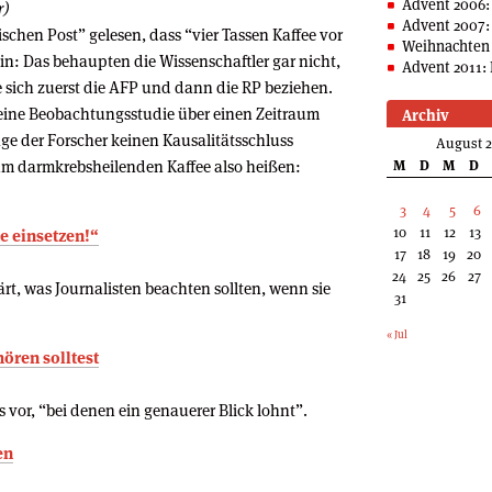
Advent 2006:
r)
Advent 2007:
chen Post” gelesen, dass “vier Tassen Kaffee vor
Weihnachten 
in: Das behaupten die Wissenschaftler gar nicht,
Advent 2011: 
ie sich zuerst die AFP und dann die RP beziehen.
 eine Beobachtungsstudie über einen Zeitraum
Archiv
e der Forscher keinen Kausalitätsschluss
August 
zum darmkrebsheilenden Kaffee also heißen:
M
D
M
D
3
4
5
6
10
11
12
13
e einsetzen!“
17
18
19
20
24
25
26
27
rt, was Journalisten beachten sollten, wenn sie
31
« Jul
hören solltest
s vor, “bei denen ein genauerer Blick lohnt”.
en