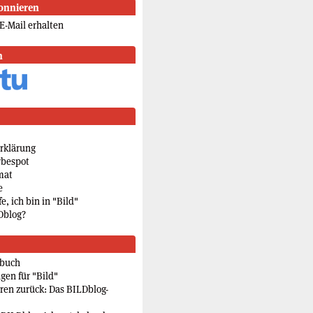
onnieren
E-Mail erhalten
n
rklärung
rbespot
mat
e
e, ich bin in "Bild"
Dblog?
rbuch
gen für "Bild"
eren zurück: Das BILDblog-