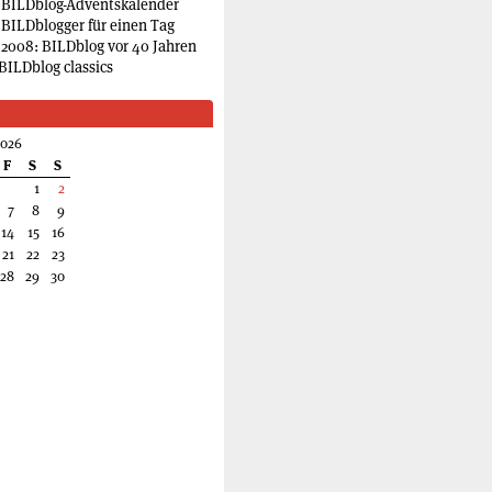
 BILDblog-Adventskalender
 BILDblogger für einen Tag
2008: BILDblog vor 40 Jahren
BILDblog classics
2026
F
S
S
1
2
7
8
9
14
15
16
21
22
23
28
29
30