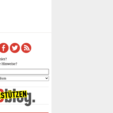
hier?
e Hinweise?