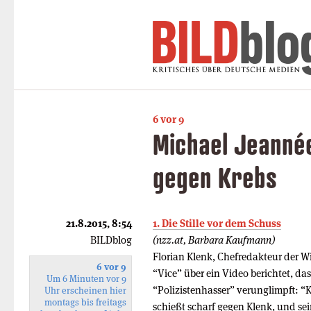
6 vor 9
Michael Jeannée
gegen Krebs
21.8.2015, 8:54
1. Die Stille vor dem Schuss
BILDblog
(nzz.at, Barbara Kaufmann)
Florian Klenk, Chefredakteur der W
6 vor 9
“Vice” über ein Video berichtet, das
Um 6 Minuten vor 9
“Polizistenhasser” verunglimpft: 
Uhr erscheinen hier
montags bis freitags
schießt scharf gegen Klenk, und se