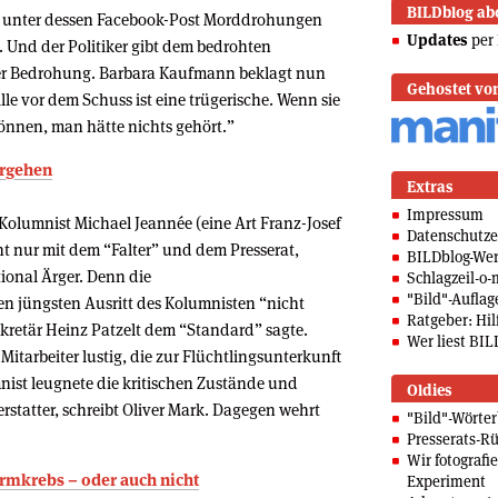
BILDblog ab
uf, unter dessen Facebook-Post Morddrohungen
Updates
per 
 Und der Politiker gibt dem bedrohten
 der Bedrohung. Barbara Kaufmann beklagt nun
Gehostet vo
lle vor dem Schuss ist eine trügerische. Wenn sie
können, man hätte nichts gehört.”
orgehen
Extras
Impressum
Kolumnist Michael Jeannée (eine Art Franz-Josef
Datenschutze
ht nur mit dem “Falter” und dem Presserat,
BILDblog-We
ional Ärger. Denn die
Schlagzeil-o-
"Bild"-Auflag
n jüngsten Ausritt des Kolumnisten “nicht
Ratgeber: Hilf
kretär Heinz Patzelt dem “Standard” sagte.
Wer liest BIL
itarbeiter lustig, die zur Flüchtlingsunterkunft
mnist leugnete die kritischen Zustände und
Oldies
rstatter, schreibt Oliver Mark. Dagegen wehrt
"Bild"-Wörte
Presserats-Rü
Wir fotografi
armkrebs – oder auch nicht
Experiment