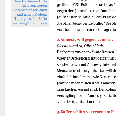
handverlesene Links
greift der FPÖ-Politiker Strache a
zu lesenswerten
Geschichten aus alten
gegen den Journalisten auftauchen.
und neuen Medien.
Journalisten selbst die Schuld an
Tipps gerne bis 8 Uhr
die ohrenbetäubende Stille: “Die Sti
an
6vor9
@bildblog.de
vorüber ist, wird man nicht sagen 
2. Amnesty will gegen Jeannée v
(derstandard.at, Oliver Mark)
Der bereits zuvor erwähnte Kronen-
Wagner Österreichs) hat derzeit nic
sondern auch mit Amnesty Internat
Menschenrechtsorganisation will de
einfach hinnehmen”, wie Generalse
Jeannée machte sich über Amnesty-M
Traiskirchen gereist sind. Der Kolu
verunglimpfte die Amnesty-Berichte
sich die Organisation nun.
3. Kaffee schützt vor erneutem D