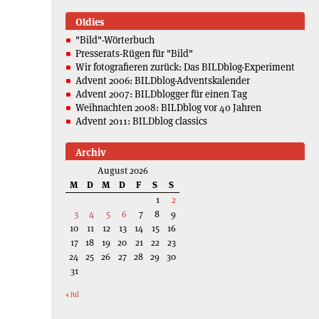
Oldies
"Bild"-Wörterbuch
Presserats-Rügen für "Bild"
Wir fotografieren zurück: Das BILDblog-Experiment
Advent 2006: BILDblog-Adventskalender
Advent 2007: BILDblogger für einen Tag
Weihnachten 2008: BILDblog vor 40 Jahren
Advent 2011: BILDblog classics
Archiv
August 2026
M
D
M
D
F
S
S
1
2
3
4
5
6
7
8
9
10
11
12
13
14
15
16
17
18
19
20
21
22
23
24
25
26
27
28
29
30
31
« Jul