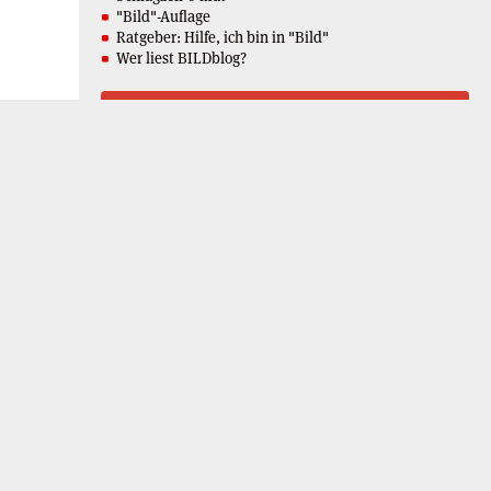
"Bild"-Auflage
Ratgeber: Hilfe, ich bin in "Bild"
Wer liest BILDblog?
Oldies
"Bild"-Wörterbuch
Presserats-Rügen für "Bild"
Wir fotografieren zurück: Das BILDblog-Experiment
Advent 2006: BILDblog-Adventskalender
Advent 2007: BILDblogger für einen Tag
Weihnachten 2008: BILDblog vor 40 Jahren
Advent 2011: BILDblog classics
Archiv
August 2026
M
D
M
D
F
S
S
1
2
3
4
5
6
7
8
9
10
11
12
13
14
15
16
17
18
19
20
21
22
23
24
25
26
27
28
29
30
31