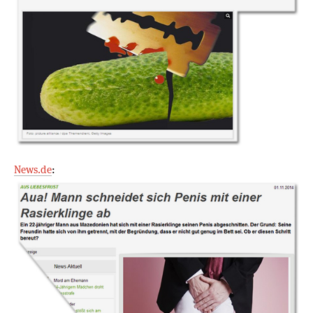
News.de
: