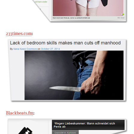
233times.com
:
Blackbeats.fm
: