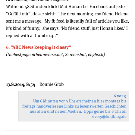
Während 48 Stunden klickt Mat Honan bei Facebook auf jedes
“Gefällt mir”, das er sieht: “The next morning, my friend Helena
sent me a message. ‘My fb feed is literally full of articles you like,
it’s kind of funny,’ she says. ‘No friend stuff, just Honan likes.’ I
replied with a thumbs up.”
6. “ABC News keeping it classy”
(thebestpageintheuniverse.net, Screenshot, englisch)
13.8.2014, 8:54
Ronnie Grob
6 vor 9
Um 6 Minuten vor 9 Uhr erscheinen hier montags bis
freitags handverlesene Links zu lesenswerten Geschichten
aus alten und neuen Medien. Tipps gerne bis 8 Uhr an
6vor9
@bildblog.de