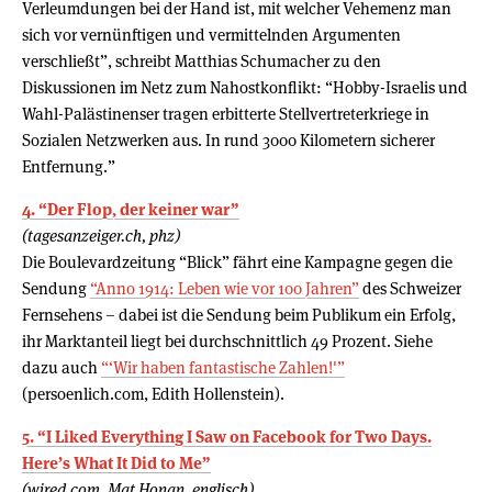
Verleumdungen bei der Hand ist, mit welcher Vehemenz man
sich vor vernünftigen und vermittelnden Argumenten
verschließt”, schreibt Matthias Schumacher zu den
Diskussionen im Netz zum Nahostkonflikt: “Hobby-Israelis und
Wahl-Palästinenser tragen erbitterte Stellvertreterkriege in
Sozialen Netzwerken aus. In rund 3000 Kilometern sicherer
Entfernung.”
4. “Der Flop, der keiner war”
(tagesanzeiger.ch, phz)
Die Boulevardzeitung “Blick” fährt eine Kampagne gegen die
Sendung
“Anno 1914: Leben wie vor 100 Jahren”
des Schweizer
Fernsehens – dabei ist die Sendung beim Publikum ein Erfolg,
ihr Marktanteil liegt bei durchschnittlich 49 Prozent. Siehe
dazu auch
“‘Wir haben fantastische Zahlen!'”
(persoenlich.com, Edith Hollenstein).
5. “I Liked Everything I Saw on Facebook for Two Days.
Here’s What It Did to Me”
(wired.com, Mat Honan, englisch)