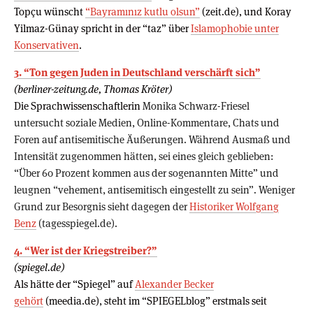
Topçu wünscht
“Bayramınız kutlu olsun”
(zeit.de), und Koray
Yilmaz-Günay spricht in der “taz” über
Islamophobie unter
Konservativen
.
3. “Ton gegen Juden in Deutschland verschärft sich”
(berliner-zeitung.de, Thomas Kröter)
Die Sprachwissenschaftlerin
Monika Schwarz-Friesel
untersucht soziale Medien, Online-Kommentare, Chats und
Foren auf antisemitische Äußerungen. Während Ausmaß und
Intensität zugenommen hätten, sei eines gleich geblieben:
“Über 60 Prozent kommen aus der sogenannten Mitte” und
leugnen “vehement, antisemitisch eingestellt zu sein”. Weniger
Grund zur Besorgnis sieht dagegen der
Historiker Wolfgang
Benz
(tagesspiegel.de).
4. “Wer ist der Kriegstreiber?”
(spiegel.de)
Als hätte der “Spiegel” auf
Alexander Becker
gehört
(meedia.de), steht im “SPIEGELblog” erstmals seit