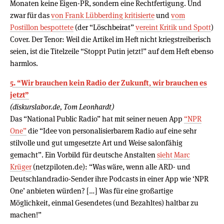
Monaten keine Eigen-PR, sondern eine Rechtfertigung. Und
zwar für das
von Frank Lübberding kritisierte
und
vom
Postillon bespottete
(der “Löschbeirat”
vereint Kritik und Spott
)
Cover. Der Tenor: Weil die Artikel im Heft nicht kriegstreiberisch
seien, ist die Titelzeile “Stoppt Putin jetzt!” auf dem Heft ebenso
harmlos.
5. “Wir brauchen kein Radio der Zukunft, wir brauchen es
jetzt”
(diskurslabor.de, Tom Leonhardt)
Das “National Public Radio” hat mit seiner neuen App
“NPR
One”
die “Idee von personalisierbarem Radio auf eine sehr
stilvolle und gut umgesetzte Art und Weise salonfähig
gemacht”. Ein Vorbild für deutsche Anstalten
sieht Marc
Krüger
(netzpiloten.de): “Was wäre, wenn alle ARD- und
Deutschlandradio-Sender ihre Podcasts in einer App wie ‘NPR
One’ anbieten würden? […] Was für eine großartige
Möglichkeit, einmal Gesendetes (und Bezahltes) haltbar zu
machen!”