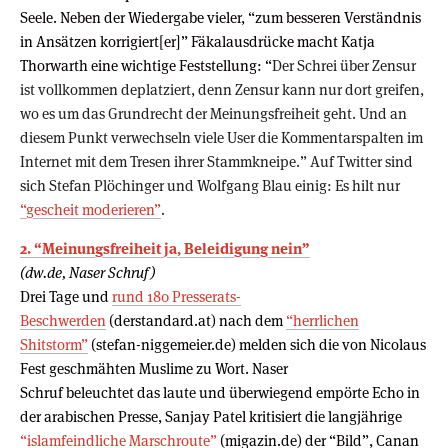
Seele. Neben der Wiedergabe vieler, “zum besseren Verständnis
in Ansätzen korrigiert[er]” Fäkalausdrücke macht Katja
Thorwarth eine wichtige Feststellung: “
Der Schrei über Zensur
ist vollkommen deplatziert, denn Zensur kann nur dort greifen,
wo es um das Grundrecht der Meinungsfreiheit geht. Und an
diesem Punkt verwechseln viele User die Kommentarspalten im
Internet mit dem Tresen ihrer Stammkneipe.” Auf Twitter sind
sich Stefan Plöchinger und Wolfgang Blau einig: Es hilt nur
“gescheit moderieren”
.
2. “Meinungsfreiheit ja, Beleidigung nein”
(dw.de, Naser Schruf)
Drei Tage und
rund 180 Presserats-
Beschwerden
(derstandard.at) nach dem
“herrlichen
Shitstorm”
(stefan-niggemeier.de) melden sich die von Nicolaus
Fest geschmähten Muslime zu Wort. Naser
Schruf beleuchtet das laute und überwiegend empörte Echo in
der arabischen Presse, Sanjay Patel kritisiert die langjährige
“islamfeindliche Marschroute”
(migazin.de) der “Bild”, Canan