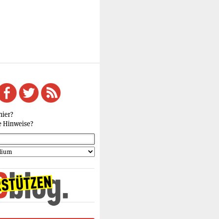
hier?
e Hinweise?