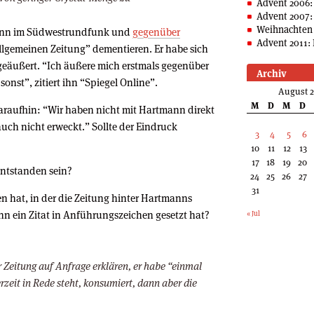
Advent 2006:
Advent 2007:
Weihnachten 
ann im Südwestrundfunk und
gegenüber
Advent 2011: 
llgemeinen Zeitung” dementieren. Er habe sich
eäußert. “Ich äußere mich erstmals gegenüber
Archiv
onst”, zitiert ihn “Spiegel Online”.
August 
M
D
M
D
daraufhin: “Wir haben nicht mit Hartmann direkt
uch nicht erweckt.” Sollte der Eindruck
3
4
5
6
10
11
12
13
17
18
19
20
entstanden sein?
24
25
26
27
31
en hat, in der die Zeitung hinter Hartmanns
 ein Zitat in Anführungszeichen gesetzt hat?
« Jul
 Zeitung auf Anfrage erklären, er habe “einmal
rzeit in Rede steht, konsumiert, dann aber die