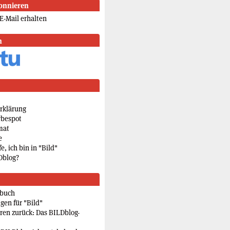
onnieren
E-Mail erhalten
n
rklärung
rbespot
mat
e
e, ich bin in "Bild"
Dblog?
rbuch
gen für "Bild"
eren zurück: Das BILDblog-