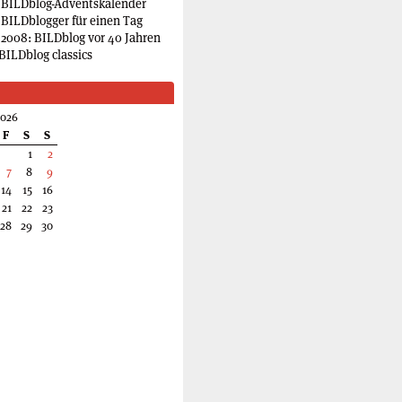
 BILDblog-Adventskalender
 BILDblogger für einen Tag
2008: BILDblog vor 40 Jahren
BILDblog classics
2026
F
S
S
1
2
7
8
9
14
15
16
21
22
23
28
29
30