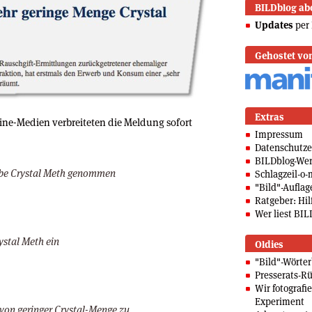
BILDblog ab
Updates
per 
Gehostet vo
Extras
ne-Medien verbreiteten die Meldung sofort
Impressum
Datenschutze
BILDblog-We
be Crystal Meth genommen
Schlagzeil-o-
"Bild"-Auflag
Ratgeber: Hilf
Wer liest BIL
stal Meth ein
Oldies
"Bild"-Wörte
Presserats-Rü
Wir fotografi
Experiment
von geringer Crystal-Menge zu