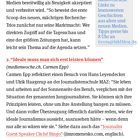
Medien bereitwillig als Neuigkeit akzeptiert
Links zu
und verbreitet wird. “So beweist der erste
lesenswerten
Geschichten
Scoop des neuen, mächtigen Recherche-
aus alten und
Trios zunächst nur seine Marktmacht: Wer
neuen Medien.
Tipps gerne bis
direkten Zugriff auf die Tagesschau und
8 Uhr an
eine der größten Zeitungen hat, kann
6vor9@bildblog.de
.
leicht sein Thema auf die Agenda setzen.”
2. “Ideale muss man sich erst leisten können”
(medienwoche.ch, Carmen Epp)
Carmen Epp reflektiert einen Besuch von Hans Leyendecker
und Ulrik Haagerup an der Journalistenschule MAZ: “Sie leben
und arbeiten auf der Sonnenseite des Berufs, verglichen mit der
Situation der genannten Jungjournalisten. Sie können sich ihre
Prinzipien leisten, ohne um ihre Anstellung bangen zu müssen.
Und dann voller Überzeugung öffentlich darüber reden, wie der
ideale Journalismus aussieht, auszusehen hätte – wenn denn
nur alle so wären wie sie.” Siehe dazu auch das
“Journalist
Guest Speaker Cliché Bingo”
(jimromenesko.com, englisch).