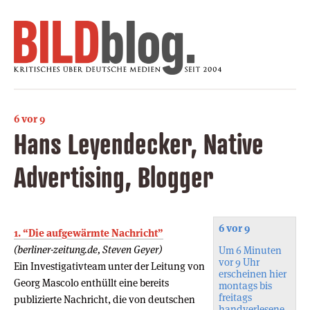
6 vor 9
Hans Leyendecker, Native
Advertising, Blogger
6 vor 9
1. “Die aufgewärmte Nachricht”
(berliner-zeitung.de, Steven Geyer)
Um 6 Minuten
vor 9 Uhr
Ein Investigativteam unter der Leitung von
erscheinen hier
Georg Mascolo enthüllt eine bereits
montags bis
freitags
publizierte Nachricht, die von deutschen
handverlesene