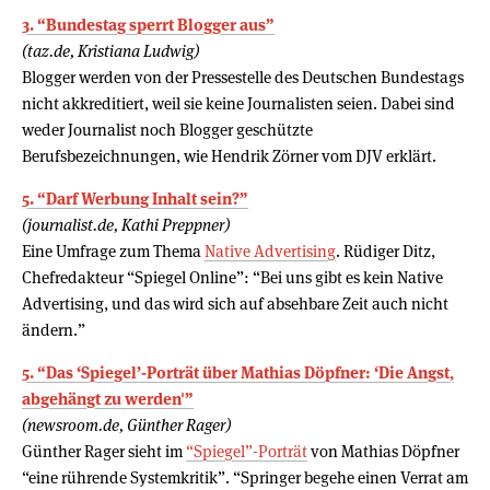
3. “Bundestag sperrt Blogger aus”
(taz.de, Kristiana Ludwig)
Blogger werden von der Pressestelle des Deutschen Bundestags
nicht akkreditiert, weil sie keine Journalisten seien. Dabei sind
weder Journalist noch Blogger geschützte
Berufsbezeichnungen, wie Hendrik Zörner vom DJV erklärt.
5. “Darf Werbung Inhalt sein?”
(journalist.de, Kathi Preppner)
Eine Umfrage zum Thema
Native Advertising
. Rüdiger Ditz,
Chefredakteur “Spiegel Online”: “Bei uns gibt es kein Native
Advertising, und das wird sich auf absehbare Zeit auch nicht
ändern.”
5. “Das ‘Spiegel’-Porträt über Mathias Döpfner: ‘Die Angst,
abgehängt zu werden'”
(newsroom.de, Günther Rager)
Günther Rager sieht im
“Spiegel”-Porträt
von Mathias Döpfner
“eine rührende Systemkritik”. “Springer begehe einen Verrat am