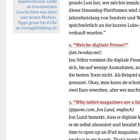
handverlesene Links
gerade Lust hat, wer möchte jemals
zu lesenswerten
dieser Streaming-Plattformen wird a
Geschichten aus alten
und neuen Medien.
jahrzehntelang von Sendern und W
Tipps gerne bis 8 Uhr
sprichwörtlich an der kurzen Leine
an
6vor9
@bildblog.de
verkauft wurden.”
2. “Welche digitale Presse?”
(jan.twoday.net)
Jan Söfier vermisst die digitale Pr
sich, bis auf wenige Ausnahmen, nur
die besten Texte nicht. Als Beispiel
genannt. Okay, man kann sie schon
zwei Euro erwerben, aber wer mach
3. “Why tablet magazines are a fa
(gigaom.com, Jon Lund, englisch)
Jon Lund bemerkt, dass er digitale 
er sie selbst abonniert und bezahlt
time to open up an iPad magazine, I
product in my hands. That’s ironic 