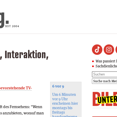
, Interaktion,
Was passiert 
Sachdienlich
6 vor 9
 bevorstehende TV-
Um 6 Minuten
vor 9 Uhr
erscheinen hier
nft des Fernsehens: “Wenn
montags bis
freitags
das anzubieten, worauf man
handverlesene