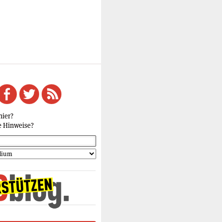
hier?
e Hinweise?