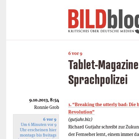
6 vor 9
Tablet-Magazine
Sprachpolizei
9.10.2013, 8:54
1. “Breaking the utterly bad: Die
Ronnie Grob
Revolution”
(gutjahr.biz)
6 vor 9
Um 6 Minuten vor 9
Richard Gutjahr schreibt zur Zuku
Uhr erscheinen hier
der Fernseher lernt, einem immer 
montags bis freitags