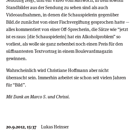
Sendung zeigt, und ein Video vom Mittwoch, in dem sowohl
Standbilder aus der Sendung zu sehen sind als auch
Videoaufnahmen, in denen die Schauspielerin gegenüber
Bild.de zunächst von einer Fischvergiftung gesprochen hatte —
alles kommentiert von einer Off-Sprecherin, die Sätze wie “jetzt
ist es raus: [die Schauspielerin] hat ein Alkoholproblem” so
vorliest, als wolle sie ganz nebenbei noch einen Preis für den
süffisantesten Textvortrag in einem Boulevardmagazin
gewinnen.
Wahrscheinlich wird Christiane Hoffmann aber nicht
überrascht sein. Immerhin arbeitet sie schon seit vielen Jahren
für “Bild”.
Mit Dank an Marco S. und Chrissi.
20.9.2012, 15:37
Lukas Heinser