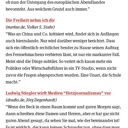
ob nun der Untergang des europäischen Abendlandes
bevorsteht. Aus welchem Grund auch immer.”
Die Freiheit nehm ich dir
(merkur.de, Volker S. Stahr)
“Was an China und Co. kritisiert wird, findet sich in Anfängen
auch hierzulande. Nur wird darüber weniger berichtet. Dass
sich ein öffentlich-rechtlicher Sender zu Hause seinen Auftrag
des Fernsehmachens verbieten lässt, ist nur ein markanter Fall.
Meist sind die Dinge subtiler. So verirrt sich kaum mehr ein
Politiker oder Wirtschaftsführer in ein TV-Studio, wenn nicht
zuvor die Fragen abgesprochen wurden. Eine Unart, die Schule
macht.”
Ludwig Stiegler wirft Medien “Hetzjournalismus” vor
(dradio.de, Jörg Degenhardt)
“Wenn der Beck in einen Raum kommt und guten Morgen sagt,
dann schreiben diese Damen und Herren, aber er hat gar nicht
guten Abend gesagt, da sehen Sie mal, wie der beieinander ist!
Es ist wirklich, der kann keinen Schnaufer tun, ohne dass man