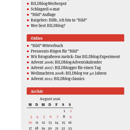
BILDblog-Werbespot
Schlagzeil-o-mat
"Bild"-Auflage
Ratgeber: Hilfe, ich bin in "Bild"
Wer liest BILDblog?
Oldies
"Bild"-Wörterbuch
Presserats-Rügen für "Bild"
Wir fotografieren zurück: Das BILDblog-Experiment
Advent 2006: BILDblog-Adventskalender
Advent 2007: BILDblogger für einen Tag
Weihnachten 2008: BILDblog vor 40 Jahren
Advent 2011: BILDblog classics
Archiv
August 2026
M
D
M
D
F
S
S
1
2
3
4
5
6
7
8
9
10
11
12
13
14
15
16
17
18
19
20
21
22
23