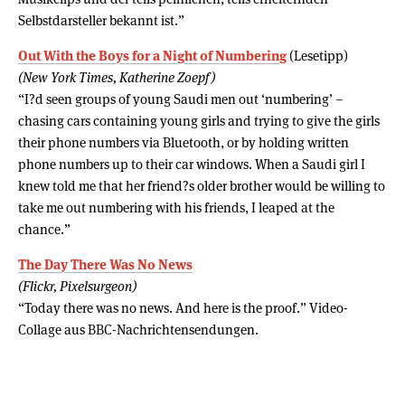
Selbstdarsteller bekannt ist.”
Out With the Boys for a Night of Numbering
(Lesetipp)
(New York Times, Katherine Zoepf)
“I?d seen groups of young Saudi men out ‘numbering’ –
chasing cars containing young girls and trying to give the girls
their phone numbers via Bluetooth, or by holding written
phone numbers up to their car windows. When a Saudi girl I
knew told me that her friend?s older brother would be willing to
take me out numbering with his friends, I leaped at the
chance.”
The Day There Was No News
(Flickr, Pixelsurgeon)
“Today there was no news. And here is the proof.” Video-
Collage aus BBC-Nachrichtensendungen.