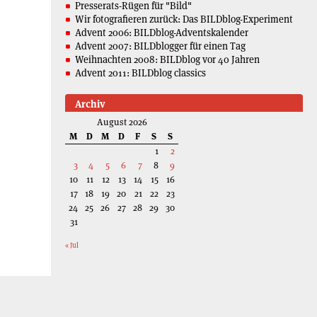
Presserats-Rügen für "Bild"
Wir fotografieren zurück: Das BILDblog-Experiment
Advent 2006: BILDblog-Adventskalender
Advent 2007: BILDblogger für einen Tag
Weihnachten 2008: BILDblog vor 40 Jahren
Advent 2011: BILDblog classics
Archiv
August 2026
M
D
M
D
F
S
S
1
2
3
4
5
6
7
8
9
10
11
12
13
14
15
16
17
18
19
20
21
22
23
24
25
26
27
28
29
30
31
« Jul