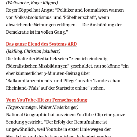
(Weltwoche, Roger Köppel)
Roger Köppel hat Angst: “Politiker und Journalisten warnen
vor ‘Volksabsolutismus’ und ‘Pöbelherrschaft’, wenn
abweichende Meinungen erklingen. … Die Aushöhlung der
Demokratie ist im vollen Gang.”
Das ganze Elend des Systems ARD
(JakBlog, Christian Jakubetz)
Die Inhalte der Mediathek seien “ziemlich eindeutig
föderalistischen Missbildungen” geschuldet, nur so könne “ein
eher kümmerlicher 9-Minuten-Beitrag über
‘Balkonpflanzentrends- und Pflege’ aus der ‘Landesschau
Rheinland-Pfalz’ auf der Startseite online” stehen.
Vom YouTube-Hit zur Fernsehsendung
(Tages-Anzeiger, Walter Niederberger)
National Geographic hat aus einem YouTube-Clip eine ganze
Sendung gestrickt. “Der Erfolg der Tieraufnahme ist
ungewöhnlich, weil Youtube in erster Linie wegen der
Musikclips und der teils peinlichen, teils erheiternden