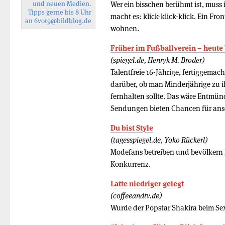
und neuen Medien.
Wer ein bisschen berühmt ist, muss
Tipps gerne bis 8 Uhr
macht es: klick-klick-klick. Ein Fr
an
6vor9
@bildblog.de
wohnen.
Früher im Fußballverein – heute
(spiegel.de, Henryk M. Broder)
Talentfreie 16-Jährige, fertiggemac
darüber, ob man Minderjährige zu 
fernhalten sollte. Das wäre Entmün
Sendungen bieten Chancen für anso
Du bist Style
(tagesspiegel.de, Yoko Rückerl)
Modefans betreiben und bevölkern F
Konkurrenz.
Latte niedriger gelegt
(coffeeandtv.de)
Wurde der Popstar Shakira beim Sex