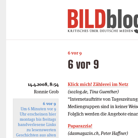
6 vor 9
6 vor 9
14.4.2008, 8:54
Klick mich! Zählerei im Netz
Ronnie Grob
(sozlog.de, Tina Guenther)
“Internetauftritte von Tageszeit
6 vor 9
Mediengruppen sind in keiner Wei
Um 6 Minuten vor 9
Folglich werden die Angebote eina
Uhr erscheinen hier
montags bis freitags
handverlesene Links
Paparazzia!
zu lesenswerten
(dasmagazin.ch, Peter Haffner)
Geschichten aus alten