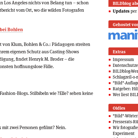
 in Los Angeles nichts von Belang tun – schon
BILDblog ab
ontbericht vom Ort, wo die wilden Fotografen
Updates
per 
Gehostet vo
 bei Bohlen
ht von Klum, Bohlen & Co.: Pädagogen streiten
ihrem eigenen Schutz aus Casting-Shows
Extras
digung, findet Henryk M. Broder – die
Impressum
Datenschutze
nsten hoffnungslose Fälle.
BILDblog-We
Schlagzeil-o-
"Bild"-Auflag
Ratgeber: Hilf
ashion-Blogs. Stilbibeln wie ?Elle? sehen keine
Wer liest BIL
Oldies
"Bild"-Wörte
Presserats-Rü
 mit zwei Personen gefilmt? Nein.
Wir fotografi
Experiment