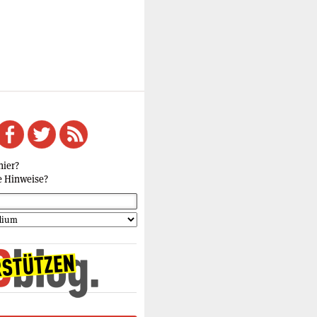
hier?
e Hinweise?