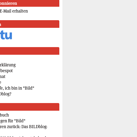
onnieren
E-Mail erhalten
n
rklärung
rbespot
mat
e
e, ich bin in "Bild"
Dblog?
rbuch
gen für "Bild"
eren zurück: Das BILDblog-