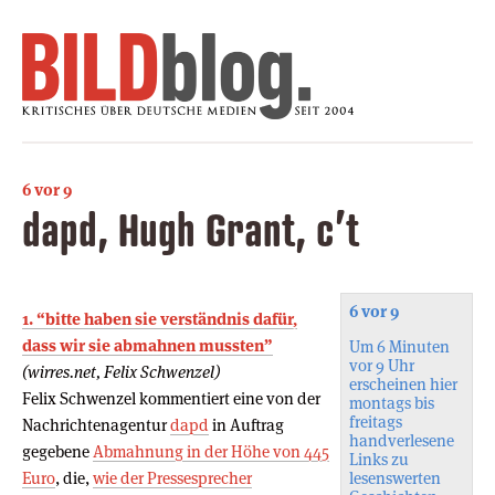
6 vor 9
dapd, Hugh Grant, c’t
6 vor 9
1. “bitte haben sie verständnis dafür,
dass wir sie abmahnen mussten”
Um 6 Minuten
vor 9 Uhr
(wirres.net, Felix Schwenzel)
erscheinen hier
Felix Schwenzel kommentiert eine von der
montags bis
freitags
Nachrichtenagentur
dapd
in Auftrag
handverlesene
gegebene
Abmahnung in der Höhe von 445
Links zu
Euro
, die,
wie der Pressesprecher
lesenswerten