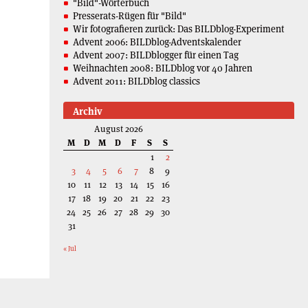
"Bild"-Wörterbuch
Presserats-Rügen für "Bild"
Wir fotografieren zurück: Das BILDblog-Experiment
Advent 2006: BILDblog-Adventskalender
Advent 2007: BILDblogger für einen Tag
Weihnachten 2008: BILDblog vor 40 Jahren
Advent 2011: BILDblog classics
Archiv
August 2026
M
D
M
D
F
S
S
1
2
3
4
5
6
7
8
9
10
11
12
13
14
15
16
17
18
19
20
21
22
23
24
25
26
27
28
29
30
31
« Jul