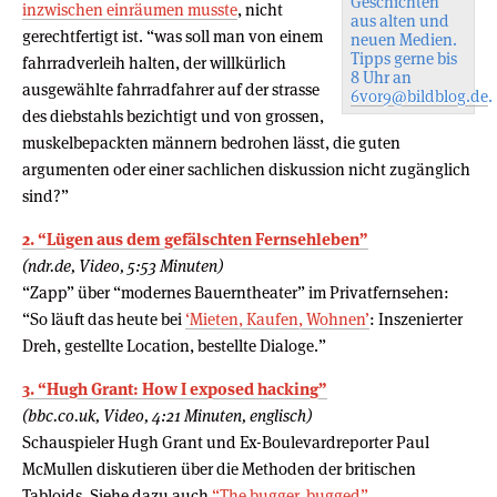
Geschichten
inzwischen einräumen musste
, nicht
aus alten und
gerechtfertigt ist. “was soll man von einem
neuen Medien.
Tipps gerne bis
fahrradverleih halten, der willkürlich
8 Uhr an
ausgewählte fahrradfahrer auf der strasse
6vor9@bildblog.de
.
des diebstahls bezichtigt und von grossen,
muskelbepackten männern bedrohen lässt, die guten
argumenten oder einer sachlichen diskussion nicht zugänglich
sind?”
2. “Lügen aus dem gefälschten Fernsehleben”
(ndr.de, Video, 5:53 Minuten)
“Zapp” über “modernes Bauerntheater” im Privatfernsehen:
“So läuft das heute bei
‘Mieten, Kaufen, Wohnen’
: Inszenierter
Dreh, gestellte Location, bestellte Dialoge.”
3. “Hugh Grant: How I exposed hacking”
(bbc.co.uk, Video, 4:21 Minuten, englisch)
Schauspieler Hugh Grant und Ex-Boulevardreporter Paul
McMullen diskutieren über die Methoden der britischen
Tabloids. Siehe dazu auch
“The bugger, bugged”