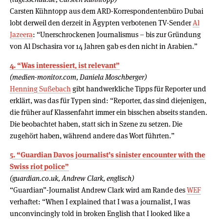
Carsten Kühntopp aus dem ARD-Korrespondentenbüro Dubai
lobt derweil den derzeit in Ägypten verbotenen TV-Sender
Al
Jazeera
: “Unerschrockenen Journalismus – bis zur Gründung
von Al Dschasira vor 14 Jahren gab es den nicht in Arabien.”
4. “Was interessiert, ist relevant”
(medien-monitor.com, Daniela Moschberger)
Henning Sußebach
gibt handwerkliche Tipps für Reporter und
erklärt, was das für Typen sind: “Reporter, das sind diejenigen,
die früher auf Klassenfahrt immer ein bisschen abseits standen.
Die beobachtet haben, statt sich in Szene zu setzen. Die
zugehört haben, während andere das Wort führten.”
5. “Guardian Davos journalist’s sinister encounter with the
Swiss riot police”
(guardian.co.uk, Andrew Clark, englisch)
“Guardian”-Journalist Andrew Clark wird am Rande des
WEF
verhaftet: “When I explained that I was a journalist, I was
unconvincingly told in broken English that I looked like a