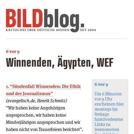
6 vor 9
Winnenden, Ägypten, WEF
6 vor 9
1. “Sündenfall Winnenden: Die Ethik
und der Journalismus”
Um 6 Minuten
vor 9 Uhr
(evangelisch.de, Henrik Schmitz)
erscheinen hier
“Wir haben keine Angehörigen
montags bis
freitags
angesprochen, wir haben keine
handverlesene
Minderjährigen angesprochen und wir
Links zu
haben nicht von Trauerfeiern berichtet”,
lesenswerten