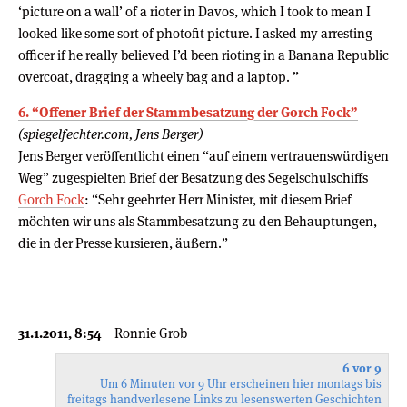
‘picture on a wall’ of a rioter in Davos, which I took to mean I
looked like some sort of photofit picture. I asked my arresting
officer if he really believed I’d been rioting in a Banana Republic
overcoat, dragging a wheely bag and a laptop. ”
6. “Offener Brief der Stammbesatzung der Gorch Fock”
(spiegelfechter.com, Jens Berger)
Jens Berger veröffentlicht einen “auf einem vertrauenswürdigen
Weg” zugespielten Brief der Besatzung des Segelschulschiffs
Gorch Fock
: “Sehr geehrter Herr Minister, mit diesem Brief
möchten wir uns als Stammbesatzung zu den Behauptungen,
die in der Presse kursieren, äußern.”
31.1.2011, 8:54
Ronnie Grob
6 vor 9
Um 6 Minuten vor 9 Uhr erscheinen hier montags bis
freitags handverlesene Links zu lesenswerten Geschichten