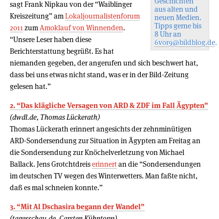
Geschichten
sagt Frank Nipkau von der “Waiblinger
aus alten und
Kreiszeitung” am
Lokaljournalistenforum
neuen Medien.
Tipps gerne bis
2011
zum
Amoklauf von Winnenden
.
8 Uhr an
“Unsere Leser haben diese
6vor9@bildblog.de
.
Berichterstattung begrüßt. Es hat
niemanden gegeben, der angerufen und sich beschwert hat,
dass bei uns etwas nicht stand, was er in der Bild-Zeitung
gelesen hat.”
2. “Das klägliche Versagen von ARD & ZDF im Fall Ägypten”
(dwdl.de, Thomas Lückerath)
Thomas Lückerath erinnert angesichts der zehnminütigen
ARD-Sondersendung zur Situation in Ägypten am Freitag an
die Sondersendung zur Knöchelverletzung von Michael
Ballack. Jens Grotchtdreis
erinnert
an die “Sondersendungen
im deutschen TV wegen des Winterwetters. Man faßte nicht,
daß es mal schneien konnte.”
3. “Mit Al Dschasira begann der Wandel”
(tagesschau.de, Carsten Kühntopp)