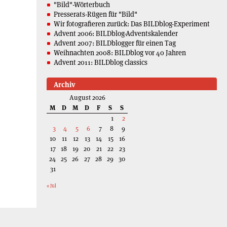
"Bild"-Wörterbuch
Presserats-Rügen für "Bild"
Wir fotografieren zurück: Das BILDblog-Experiment
Advent 2006: BILDblog-Adventskalender
Advent 2007: BILDblogger für einen Tag
Weihnachten 2008: BILDblog vor 40 Jahren
Advent 2011: BILDblog classics
Archiv
August 2026
M
D
M
D
F
S
S
1
2
3
4
5
6
7
8
9
10
11
12
13
14
15
16
17
18
19
20
21
22
23
24
25
26
27
28
29
30
31
« Jul