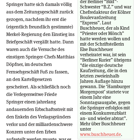
der Berliner “Bild”-
Springer hatte sich damals völlig
Schwester “B.Z.” und war
aus dem Zeitungsgeschäft zurück
Chefredakteur der Kölner
Boulevardzeitung
gezogen, nachdem ihr erst die
“Express”. Laut
(eigentlich freundlich gestimmte)
Buschheuer, der als Kind
“Priester oder Mönch”
Merkel-Regierung den Einstieg ins
hatte werden wollen und
Briefgeschäft vergällt hatte. Dann
mit der Schriftstellerin
waren auch die Versuche des
Else Buschheuer
verheiratet war, ist sein
einstigen Springer-Chefs Matthias
“Berliner Kurier” übrigens
Döpfner, im deutschen
“die einzige deutsche
Kaufzeitung, die in den
Fernsehgeschäft Fuß zu fassen,
letzten zweieinhalb
an den Kartellgesetzen
Jahren Auflage hinzu
gewann. Die ‘Hamburger
gescheitert. Als schließlich noch
Morgenpost’ startete vor
die Verlegerswitwe Friede
einem Jahr eine
Springer einen jahrelang
Sonntagsausgabe, gegen
die Springer erfolglos mit
andauernden Erbschaftsstreit mit
einem Konkurrenzblatt
den Enkeln des Verlagsgründers
an- und wieder abtrat”.
Mehr über Buschheuer
verlor und der milliardenschwere
unter
Konzern unter den Erben
www.buschheuer.de
.
aufgeteilt werden musste, war es