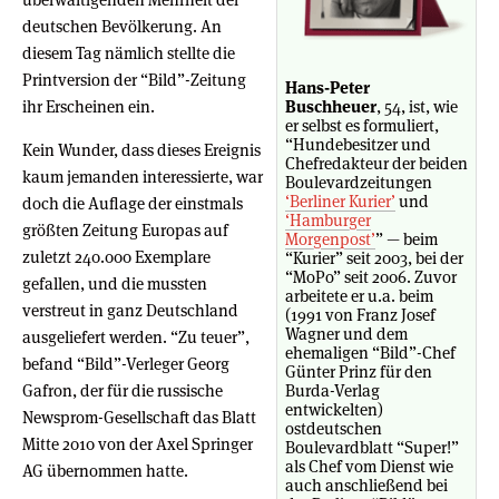
deutschen Bevölkerung. An
diesem Tag nämlich stellte die
Printversion der “Bild”-Zeitung
Hans-Peter
ihr Erscheinen ein.
Buschheuer
, 54, ist, wie
er selbst es formuliert,
“Hundebesitzer und
Kein Wunder, dass dieses Ereignis
Chefredakteur der beiden
kaum jemanden interessierte, war
Boulevardzeitungen
‘Berliner Kurier’
und
doch die Auflage der einstmals
‘Hamburger
größten Zeitung Europas auf
Morgenpost’
” — beim
zuletzt 240.000 Exemplare
“Kurier” seit 2003, bei der
“MoPo” seit 2006. Zuvor
gefallen, und die mussten
arbeitete er u.a. beim
verstreut in ganz Deutschland
(1991 von Franz Josef
Wagner und dem
ausgeliefert werden. “Zu teuer”,
ehemaligen “Bild”-Chef
befand “Bild”-Verleger Georg
Günter Prinz für den
Gafron, der für die russische
Burda-Verlag
entwickelten)
Newsprom-Gesellschaft das Blatt
ostdeutschen
Mitte 2010 von der Axel Springer
Boulevardblatt “Super!”
als Chef vom Dienst wie
AG übernommen hatte.
auch anschließend bei