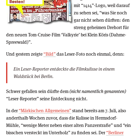
mit “1414”-Logo, weil darauf
zu sehen sei, “was Sie noch
gar nicht sehen dürften: den
streng geheimen Drehort für
den neuen Tom-Cruise-Film ‘Valkyrie’ bei Klein Köris (Dahme-
Spreewald)”.
Und gestern zeigte
“Bild”
das Leser-Foto noch einmal, denn:
Ein Leser-Reporter entdeckte die Filmkulisse in einem
Waldstück bei Berlin.
Schwer gefallen sein dürfte dem
(nicht namentlich genannten)
“Leser-Reporter” seine Entdeckung nicht.
In der
“Märkischen Allgemeinen”
stand bereits am 7. Juli, also
anderthalb Wochen zuvor, dass die Kulisse in Hermsdorf-
Mühle, “wenige Meter neben einer alten Panzerstraße” und “ein
bisschen versteckt im Unterholz” zu finden sei. Der
“Berliner