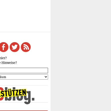
hier?
e Hinweise?