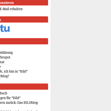
onnieren
E-Mail erhalten
n
rklärung
rbespot
mat
e
e, ich bin in "Bild"
Dblog?
rbuch
gen für "Bild"
eren zurück: Das BILDblog-