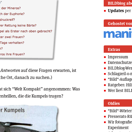
BILDblog ab
Updates
per 
Gehostet vo
Extras
Impressum
Datenschutze
BILDblog-We
e
Antworten
auf diese Fragen erwarten, ist
Schlagzeil-o-
sche Ort, danach zu suchen.)
"Bild"-Auflag
Ratgeber: Hilf
hat sich “Welt Kompakt” angenommen: Was
Wer liest BIL
enbrillen, die die Kumpels trugen?
Oldies
"Bild"-Wörte
Presserats-Rü
Wir fotografi
Experiment