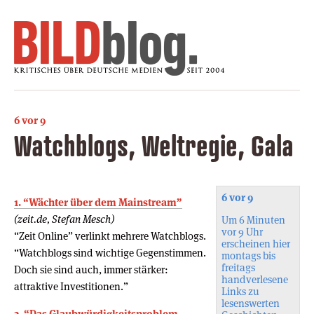
6 vor 9
Watchblogs, Weltregie, Gala
6 vor 9
1. “Wächter über dem Mainstream”
(zeit.de, Stefan Mesch)
Um 6 Minuten
vor 9 Uhr
“Zeit Online” verlinkt mehrere Watchblogs.
erscheinen hier
“Watchblogs sind wichtige Gegenstimmen.
montags bis
freitags
Doch sie sind auch, immer stärker:
handverlesene
attraktive Investitionen.”
Links zu
lesenswerten
2. “Das Glaubwürdigkeitsproblem