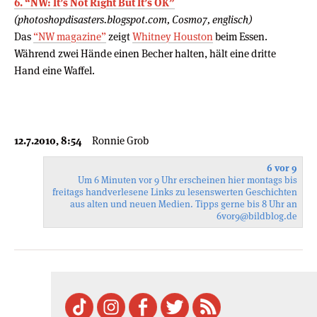
6. “NW: It’s Not Right But It’s OK”
(photoshopdisasters.blogspot.com, Cosmo7, englisch)
Das
“NW magazine”
zeigt
Whitney Houston
beim Essen.
Während zwei Hände einen Becher halten, hält eine dritte
Hand eine Waffel.
12.7.2010, 8:54
Ronnie Grob
6 vor 9
Um 6 Minuten vor 9 Uhr erscheinen hier montags bis
freitags handverlesene Links zu lesenswerten Geschichten
aus alten und neuen Medien. Tipps gerne bis 8 Uhr an
6vor9
@bildblog.de