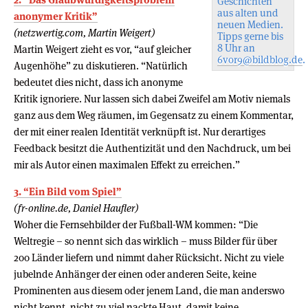
Geschichten
aus alten und
anonymer Kritik”
neuen Medien.
(netzwertig.com, Martin Weigert)
Tipps gerne bis
8 Uhr an
Martin Weigert zieht es vor, “auf gleicher
6vor9@bildblog.de
.
Augenhöhe” zu diskutieren. “Natürlich
bedeutet dies nicht, dass ich anonyme
Kritik ignoriere. Nur lassen sich dabei Zweifel am Motiv niemals
ganz aus dem Weg räumen, im Gegensatz zu einem Kommentar,
der mit einer realen Identität verknüpft ist. Nur derartiges
Feedback besitzt die Authentizität und den Nachdruck, um bei
mir als Autor einen maximalen Effekt zu erreichen.”
3. “Ein Bild vom Spiel”
(fr-online.de, Daniel Haufler)
Woher die Fernsehbilder der Fußball-WM kommen: “Die
Weltregie – so nennt sich das wirklich – muss Bilder für über
200 Länder liefern und nimmt daher Rücksicht. Nicht zu viele
jubelnde Anhänger der einen oder anderen Seite, keine
Prominenten aus diesem oder jenem Land, die man anderswo
nicht kennt, nicht zu viel nackte Haut, damit keine