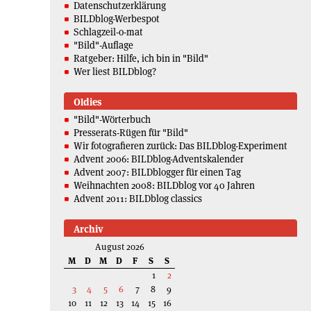
Datenschutzerklärung
BILDblog-Werbespot
Schlagzeil-o-mat
"Bild"-Auflage
Ratgeber: Hilfe, ich bin in "Bild"
Wer liest BILDblog?
Oldies
"Bild"-Wörterbuch
Presserats-Rügen für "Bild"
Wir fotografieren zurück: Das BILDblog-Experiment
Advent 2006: BILDblog-Adventskalender
Advent 2007: BILDblogger für einen Tag
Weihnachten 2008: BILDblog vor 40 Jahren
Advent 2011: BILDblog classics
Archiv
August 2026
M
D
M
D
F
S
S
1
2
3
4
5
6
7
8
9
10
11
12
13
14
15
16