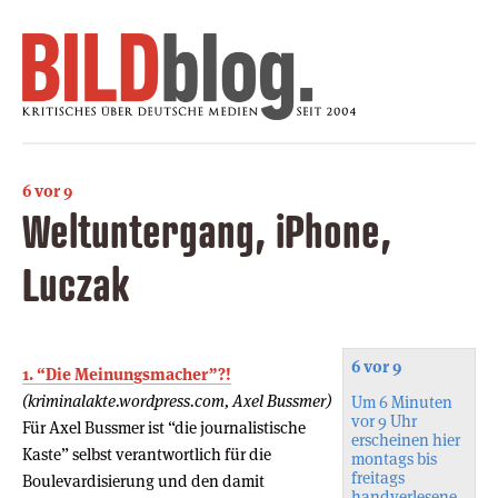
6 vor 9
Weltuntergang, iPhone,
Luczak
6 vor 9
1. “Die Meinungsmacher”?!
(kriminalakte.wordpress.com, Axel Bussmer)
Um 6 Minuten
vor 9 Uhr
Für Axel Bussmer ist “die journalistische
erscheinen hier
Kaste” selbst verantwortlich für die
montags bis
freitags
Boulevardisierung und den damit
handverlesene