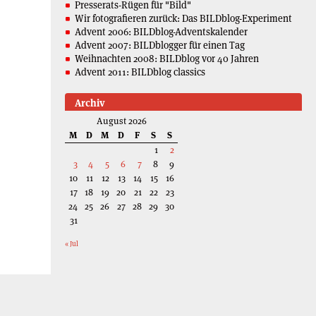
Presserats-Rügen für "Bild"
Wir fotografieren zurück: Das BILDblog-Experiment
Advent 2006: BILDblog-Adventskalender
Advent 2007: BILDblogger für einen Tag
Weihnachten 2008: BILDblog vor 40 Jahren
Advent 2011: BILDblog classics
Archiv
August 2026
M
D
M
D
F
S
S
1
2
3
4
5
6
7
8
9
10
11
12
13
14
15
16
17
18
19
20
21
22
23
24
25
26
27
28
29
30
31
« Jul