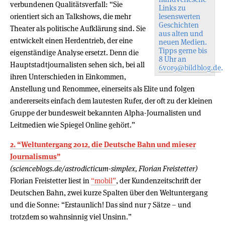
verbundenen Qualitätsverfall: “Sie
Links zu
orientiert sich an Talkshows, die mehr
lesenswerten
Geschichten
Theater als politische Aufklärung sind. Sie
aus alten und
entwickelt einen Herdentrieb, der eine
neuen Medien.
Tipps gerne bis
eigenständige Analyse ersetzt. Denn die
8 Uhr an
Hauptstadtjournalisten sehen sich, bei all
6vor9@bildblog.de
.
ihren Unterschieden in Einkommen,
Anstellung und Renommee, einerseits als Elite und folgen
andererseits einfach dem lautesten Rufer, der oft zu der kleinen
Gruppe der bundesweit bekannten Alpha-Journalisten und
Leitmedien wie Spiegel Online gehört.”
2. “Weltuntergang 2012, die Deutsche Bahn und mieser
Journalismus”
(scienceblogs.de/astrodicticum-simplex, Florian Freistetter)
Florian Freistetter liest in
“mobil”
, der Kundenzeitschrift der
Deutschen Bahn, zwei kurze Spalten über den Weltuntergang
und die Sonne: “Erstaunlich! Das sind nur 7 Sätze – und
trotzdem so wahnsinnig viel Unsinn.”