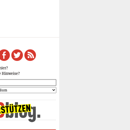
hier?
e Hinweise?