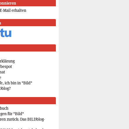
onnieren
E-Mail erhalten
n
rklärung
rbespot
mat
e
e, ich bin in "Bild"
Dblog?
rbuch
gen für "Bild"
eren zurück: Das BILDblog-