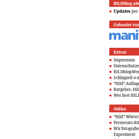
BILDblog ab
Updates
per 
Gehostet vo
Extras
Impressum
Datenschutze
BILDblog-We
Schlagzeil-o-
"Bild"-Auflag
Ratgeber: Hilf
Wer liest BIL
Oldies
"Bild"-Wörte
Presserats-Rü
Wir fotografi
Experiment