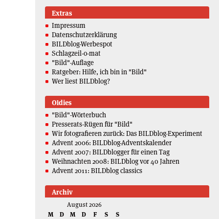
Extras
Impressum
Datenschutzerklärung
BILDblog-Werbespot
Schlagzeil-o-mat
"Bild"-Auflage
Ratgeber: Hilfe, ich bin in "Bild"
Wer liest BILDblog?
Oldies
"Bild"-Wörterbuch
Presserats-Rügen für "Bild"
Wir fotografieren zurück: Das BILDblog-Experiment
Advent 2006: BILDblog-Adventskalender
Advent 2007: BILDblogger für einen Tag
Weihnachten 2008: BILDblog vor 40 Jahren
Advent 2011: BILDblog classics
Archiv
August 2026
M
D
M
D
F
S
S