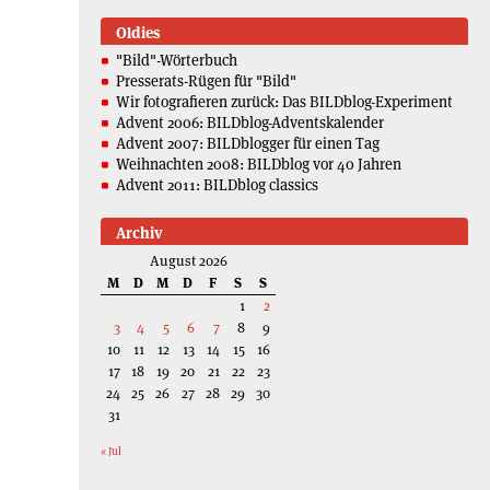
Oldies
"Bild"-Wörterbuch
Presserats-Rügen für "Bild"
Wir fotografieren zurück: Das BILDblog-Experiment
Advent 2006: BILDblog-Adventskalender
Advent 2007: BILDblogger für einen Tag
Weihnachten 2008: BILDblog vor 40 Jahren
Advent 2011: BILDblog classics
Archiv
August 2026
M
D
M
D
F
S
S
1
2
3
4
5
6
7
8
9
10
11
12
13
14
15
16
17
18
19
20
21
22
23
24
25
26
27
28
29
30
31
« Jul