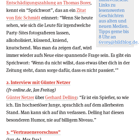
Entschädigungszahlung an Thomas Borer
,
Links zu
kennt ein “Sprichwort”, das an ein
Zitat
lesenswerten
Geschichten
von Eric Schmidt
erinnert: “Wenn Sie heute
aus alten und
sehen, wie sich die Leute für irgendwelche
neuen Medien.
Tipps gerne bis
Party-Sites fotografieren lassen,
8 Uhr an
alkoholisiert, küssend, kniend,
6vor9@bildblog.de
.
knutschend. Was man da zeigen darf, wird
immer wieder aufs Neue eine spannende Frage sein. Es gibt ein
Sprichwort: ‘Wenn du nicht willst, dass etwas über dich in der
Zeitung steht, dann sorge dafür, dass es nicht passiert.'”
2. Interview mit Günter Netzer
(fr-online.de, Jan Freitag)
Günter Netzer
über
Gerhard Delling
: “Er ist ein Spießer, so wie
ich. Ein hochseriöser Junge, sprachlich auf dem allerbesten
Stand. Man kann sich auf ihn verlassen. Delling hat diesen
besonderen Humor, nie auf billigem Niveau.”
3. “Vertrauensvorschuss”
(taz.de, Max Dax)