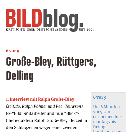
6 vor 9
Große-Bley, Rüttgers,
Delling
6 vor 9
1. Interview mit Ralph Große-Bley
(zeit.de, Ralph Pöhner und Peer Teuwsen)
Um 6 Minuten
vor 9 Uhr
Ex-“Bild”-Mitarbeiter und nun “Blick”-
erscheinen hier
Chefredakteur Ralph Große-Bley, derzeit in
montags bis
freitags
den Schlagzeilen wegen einer zweiten
handverlesene