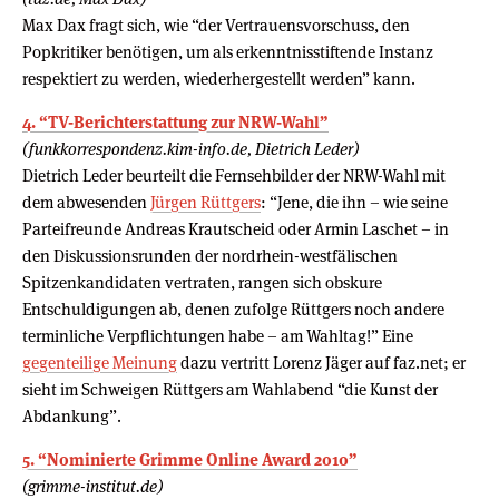
Max Dax fragt sich, wie “der Vertrauensvorschuss, den
Popkritiker benötigen, um als erkenntnisstiftende Instanz
respektiert zu werden, wiederhergestellt werden” kann.
4. “TV-Berichterstattung zur NRW-Wahl”
(funkkorrespondenz.kim-info.de, Dietrich Leder)
Dietrich Leder beurteilt die Fernsehbilder der NRW-Wahl mit
dem abwesenden
Jürgen Rüttgers
: “Jene, die ihn – wie seine
Parteifreunde Andreas Krautscheid oder Armin Laschet – in
den Diskussionsrunden der nordrhein-westfälischen
Spitzenkandidaten vertraten, rangen sich obskure
Entschuldigungen ab, denen zufolge Rüttgers noch andere
terminliche Verpflichtungen habe – am Wahltag!” Eine
gegenteilige Meinung
dazu vertritt Lorenz Jäger auf faz.net; er
sieht im Schweigen Rüttgers am Wahlabend “die Kunst der
Abdankung”.
5. “Nominierte Grimme Online Award 2010”
(grimme-institut.de)