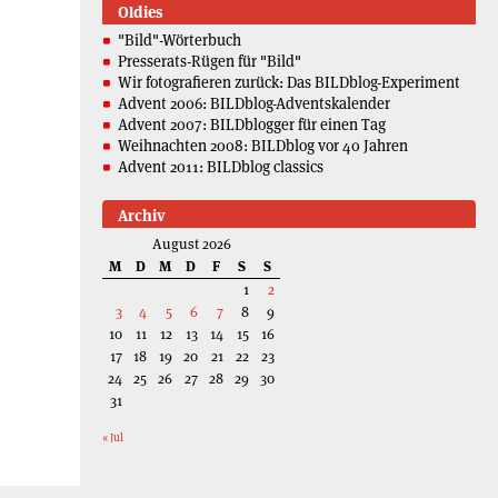
Oldies
"Bild"-Wörterbuch
Presserats-Rügen für "Bild"
Wir fotografieren zurück: Das BILDblog-Experiment
Advent 2006: BILDblog-Adventskalender
Advent 2007: BILDblogger für einen Tag
Weihnachten 2008: BILDblog vor 40 Jahren
Advent 2011: BILDblog classics
Archiv
August 2026
M
D
M
D
F
S
S
1
2
3
4
5
6
7
8
9
10
11
12
13
14
15
16
17
18
19
20
21
22
23
24
25
26
27
28
29
30
31
« Jul