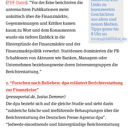
(
PDF-Datei
). “Vor der Krise berichteten die
Links zu
untersuchten Publikationen meist
lesenswerten
Geschichten
unkritisch über die Finanzmärkte,
aus alten und
Gegenmeinungen und Kritiker kamen
neuen Medien.
Tipps gerne bis
kaum zu Wort und dem Konsumenten
8 Uhr an
wurde ein tieferer Einblick in die
6vor9@bildblog.de
.
Hintergründe der Finanzmärkte und der
Finanzmarktpolitik verwehrt. Stattdessen dominierten die PR-
Schablonen von Akteuren wie Banken, Managern oder
Unternehmen beziehungsweise deren Interessengruppen die
Berichterstattung.”
2. “Forschen nach Belieben: dpa erläutert Berichterstattung
zur Finanzkrise”
(presseportal.de, Justus Demmer)
Die dpa bezieht sich auf die gleiche Studie und sieht darin
“zahlreiche falsche und irreführende Behauptungen über die
Berichterstattung der Deutschen Presse-Agentur dpa”.
“Jedwede einordnende und hintergründige Berichterstattung