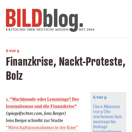
6 vor 9
Finanzkrise, Nackt-Proteste,
Bolz
6 vor 9
1. “Wachhunde oder Lemminge? Der
Journalismus und die Finanzkrise”
Um 6 Minuten
vor 9 Uhr
(spiegelfechter.com, Jens Berger)
erscheinen hier
Jens Berger schreibt zur Studie
montags bis
freitags
“Wirtschaftsjournalismus in der Krise”
handverlesene