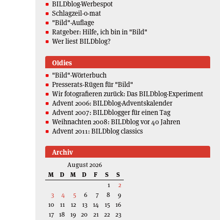
BILDblog-Werbespot
Schlagzeil-o-mat
"Bild"-Auflage
Ratgeber: Hilfe, ich bin in "Bild"
Wer liest BILDblog?
Oldies
"Bild"-Wörterbuch
Presserats-Rügen für "Bild"
Wir fotografieren zurück: Das BILDblog-Experiment
Advent 2006: BILDblog-Adventskalender
Advent 2007: BILDblogger für einen Tag
Weihnachten 2008: BILDblog vor 40 Jahren
Advent 2011: BILDblog classics
Archiv
August 2026
M
D
M
D
F
S
S
1
2
3
4
5
6
7
8
9
10
11
12
13
14
15
16
17
18
19
20
21
22
23