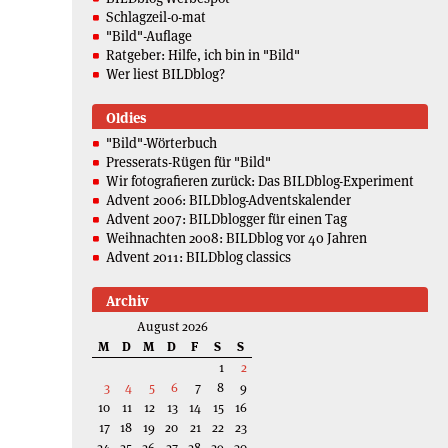
Schlagzeil-o-mat
"Bild"-Auflage
Ratgeber: Hilfe, ich bin in "Bild"
Wer liest BILDblog?
Oldies
"Bild"-Wörterbuch
Presserats-Rügen für "Bild"
Wir fotografieren zurück: Das BILDblog-Experiment
Advent 2006: BILDblog-Adventskalender
Advent 2007: BILDblogger für einen Tag
Weihnachten 2008: BILDblog vor 40 Jahren
Advent 2011: BILDblog classics
Archiv
August 2026
M
D
M
D
F
S
S
1
2
3
4
5
6
7
8
9
10
11
12
13
14
15
16
17
18
19
20
21
22
23
24
25
26
27
28
29
30