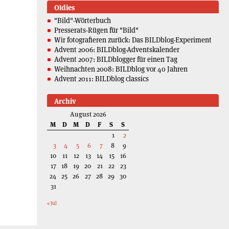
Oldies
"Bild"-Wörterbuch
Presserats-Rügen für "Bild"
Wir fotografieren zurück: Das BILDblog-Experiment
Advent 2006: BILDblog-Adventskalender
Advent 2007: BILDblogger für einen Tag
Weihnachten 2008: BILDblog vor 40 Jahren
Advent 2011: BILDblog classics
Archiv
August 2026
M
D
M
D
F
S
S
1
2
3
4
5
6
7
8
9
10
11
12
13
14
15
16
17
18
19
20
21
22
23
24
25
26
27
28
29
30
31
« Jul