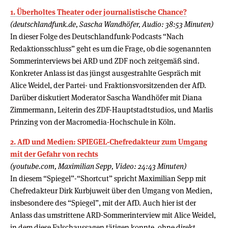
1. Überholtes Theater oder journalistische Chance?
(deutschlandfunk.de, Sascha Wandhöfer, Audio: 38:53 Minuten)
In dieser Folge des Deutschlandfunk-Podcasts “Nach
Redaktionsschluss” geht es um die Frage, ob die sogenannten
Sommerinterviews bei ARD und ZDF noch zeitgemäß sind.
Konkreter Anlass ist das jüngst ausgestrahlte Gespräch mit
Alice Weidel, der Partei- und Fraktionsvorsitzenden der AfD.
Darüber diskutiert Moderator Sascha Wandhöfer mit Diana
Zimmermann, Leiterin des ZDF-Hauptstadtstudios, und Marlis
Prinzing von der Macromedia-Hochschule in Köln.
2. AfD und Medien: SPIEGEL-Chefredakteur zum Umgang
mit der Gefahr von rechts
(youtube.com, Maximilian Sepp, Video: 24:43 Minuten)
In diesem “Spiegel”-“Shortcut” spricht Maximilian Sepp mit
Chefredakteur Dirk Kurbjuweit über den Umgang von Medien,
insbesondere des “Spiegel”, mit der AfD. Auch hier ist der
Anlass das umstrittene ARD-Sommerinterview mit Alice Weidel,
in dem diese Falschaussagen tätigen konnte, ohne direkt