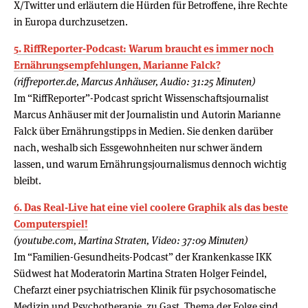
X/Twitter und erläutern die Hürden für Betroffene, ihre Rechte
in Europa durchzusetzen.
5. RiffReporter-Podcast: Warum braucht es immer noch
Ernährungsempfehlungen, Marianne Falck?
(riffreporter.de, Marcus Anhäuser, Audio: 31:25 Minuten)
Im “RiffReporter”-Podcast spricht Wissenschaftsjournalist
Marcus Anhäuser mit der Journalistin und Autorin Marianne
Falck über Ernährungstipps in Medien. Sie denken darüber
nach, weshalb sich Essgewohnheiten nur schwer ändern
lassen, und warum Ernährungsjournalismus dennoch wichtig
bleibt.
6. Das Real-Live hat eine viel coolere Graphik als das beste
Computerspiel!
(youtube.com, Martina Straten, Video: 37:09 Minuten)
Im “Familien-Gesundheits-Podcast” der Krankenkasse IKK
Südwest hat Moderatorin Martina Straten Holger Feindel,
Chefarzt einer psychiatrischen Klinik für psychosomatische
Medizin und Psychotherapie, zu Gast. Thema der Folge sind