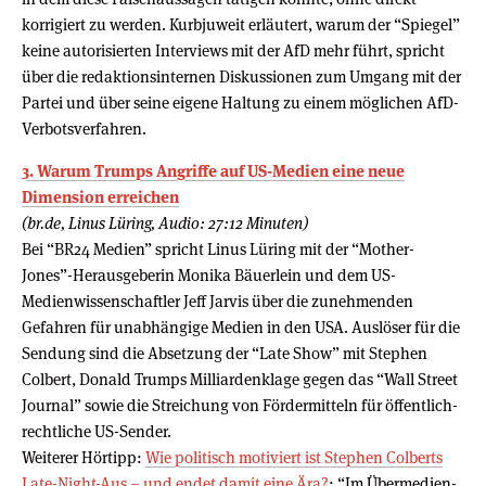
korrigiert zu werden. Kurbjuweit erläutert, warum der “Spiegel”
keine autorisierten Interviews mit der AfD mehr führt, spricht
über die redaktionsinternen Diskussionen zum Umgang mit der
Partei und über seine eigene Haltung zu einem möglichen AfD-
Verbotsverfahren.
3. Warum Trumps Angriffe auf US-Medien eine neue
Dimension erreichen
(br.de, Linus Lüring, Audio: 27:12 Minuten)
Bei “BR24 Medien” spricht Linus Lüring mit der “Mother-
Jones”-Herausgeberin Monika Bäuerlein und dem US-
Medienwissenschaftler Jeff Jarvis über die zunehmenden
Gefahren für unabhängige Medien in den USA. Auslöser für die
Sendung sind die Absetzung der “Late Show” mit Stephen
Colbert, Donald Trumps Milliardenklage gegen das “Wall Street
Journal” sowie die Streichung von Fördermitteln für öffentlich-
rechtliche US-Sender.
Weiterer Hörtipp:
Wie politisch motiviert ist Stephen Colberts
Late-Night-Aus – und endet damit eine Ära?
: “Im Übermedien-