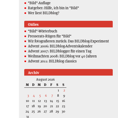
"Bild"-Auflage
Ratgeber: Hilfe, ich bin in "Bild"
Wer liest BILDblog?
Oldies
"Bild"-Wörterbuch
Presserats-Rügen für "Bild"
Wir fotografieren zurück: Das BILDblog-Experiment
Advent 2006: BILDblog-Adventskalender
Advent 2007: BILDblogger für einen Tag
Weihnachten 2008: BILDblog vor 40 Jahren
Advent 2011: BILDblog classics
Archiv
August 2026
M
D
M
D
F
S
S
1
2
3
4
5
6
7
8
9
10
11
12
13
14
15
16
17
18
19
20
21
22
23
24
25
26
27
28
29
30
31