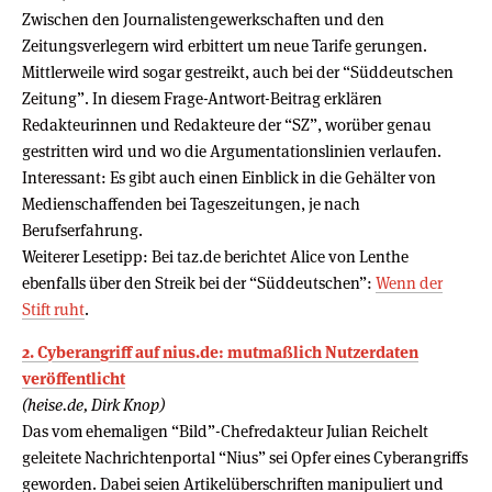
Zwischen den Journalistengewerkschaften und den
Zeitungsverlegern wird erbittert um neue Tarife gerungen.
Mittlerweile wird sogar gestreikt, auch bei der “Süddeutschen
Zeitung”. In diesem Frage-Antwort-Beitrag erklären
Redakteurinnen und Redakteure der “SZ”, worüber genau
gestritten wird und wo die Argumentationslinien verlaufen.
Interessant: Es gibt auch einen Einblick in die Gehälter von
Medienschaffenden bei Tageszeitungen, je nach
Berufserfahrung.
Weiterer Lesetipp: Bei taz.de berichtet Alice von Lenthe
ebenfalls über den Streik bei der “Süddeutschen”:
Wenn der
Stift ruht
.
2. Cyberangriff auf nius.de: mutmaßlich Nutzerdaten
veröffentlicht
(heise.de, Dirk Knop)
Das vom ehemaligen “Bild”-Chefredakteur Julian Reichelt
geleitete Nachrichtenportal “Nius” sei Opfer eines Cyberangriffs
geworden. Dabei seien Artikelüberschriften manipuliert und