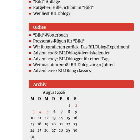
"Bild"-Auflage
Ratgeber: Hilfe, ich bin in "Bild"
Wer liest BILDblog?
Oldies
"Bild"-Wörterbuch
Presserats-Rügen für "Bild"
Wir fotografieren zurück: Das BILDblog-Experiment
Advent 2006: BILDblog-Adventskalender
Advent 2007: BILDblogger für einen Tag
Weihnachten 2008: BILDblog vor 40 Jahren
Advent 2011: BILDblog classics
Archiv
August 2026
M
D
M
D
F
S
S
1
2
3
4
5
6
7
8
9
10
11
12
13
14
15
16
17
18
19
20
21
22
23
24
25
26
27
28
29
30
31