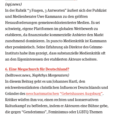
(npj.news)
In der Rubrik “3 Fragen, 3 Antworten” äußert sich der Publizist
und Medienberater Uwe Kammann zu den größten
Herausforderungen gemeinwohlorientierter Medien. Es sei
schwierig, eigene Plattformen im globalen Wettbewerb zu
etablieren, da finanzstarke kommerzielle Anbieter den Markt
zunehmend dominieren. In puncto Medienkritik ist Kammann
eher pessimistisch. Seine Erfahrung als Direktor des Grimme-
Instituts habe ihm gezeigt, dass substanzielle Medienkritik oft
an den Eigeninteressen der etablierten Akteure scheitere.
6. Eine Megachurch für Deutschland?
(belltower.news, Nephthys Morgenstern)
In diesem Beitrag geht es um Johannes Hartl, den
reichweitenstärksten christlichen Influencer Deutschlands und
Gründer des
neocharismatischen
“Gebetshauses Augsburg”
.
Kritiker würfen ihm vor, einen rechten und konservativen
Kulturkampf zu befördern, indem er Akteuren eine Bühne gebe,
die gegen “Genderismus”, Feminismus oder LGBTQ-Themen