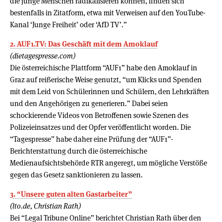
die junge Menschen radikalisieren können, finden sich
bestenfalls in Zitatform, etwa mit Verweisen auf den YouTube-
Kanal ‘Junge Freiheit’ oder ‘AfD TV’.”
2. AUF1.TV: Das Geschäft mit dem Amoklauf
(dietagespresse.com)
Die österreichische Plattform “AUF1” habe den Amoklauf in
Graz auf reißerische Weise genutzt, “um Klicks und Spenden
mit dem Leid von Schülerinnen und Schülern, den Lehrkräften
und den Angehörigen zu generieren.” Dabei seien
schockierende Videos von Betroffenen sowie Szenen des
Polizeieinsatzes und der Opfer veröffentlicht worden. Die
“Tagespresse” habe daher eine Prüfung der “AUF1”-
Berichterstattung durch die österreichische
Medienaufsichtsbehörde RTR angeregt, um mögliche Verstöße
gegen das Gesetz sanktionieren zu lassen.
3. “Unsere guten alten Gast­ar­beiter”
(lto.de, Christian Rath)
Bei “Legal Tribune Online” berichtet Christian Rath über den