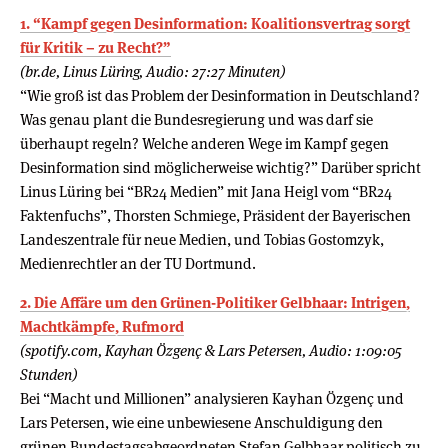
1. “Kampf gegen Desinformation: Koalitionsvertrag sorgt
für Kritik – zu Recht?”
(br.de, Linus Lüring, Audio: 27:27 Minuten)
“Wie groß ist das Problem der Desinformation in Deutschland?
Was genau plant die Bundesregierung und was darf sie
überhaupt regeln? Welche anderen Wege im Kampf gegen
Desinformation sind möglicherweise wichtig?” Darüber spricht
Linus Lüring bei “BR24 Medien” mit Jana Heigl vom “BR24
Faktenfuchs”, Thorsten Schmiege, Präsident der Bayerischen
Landeszentrale für neue Medien, und Tobias Gostomzyk,
Medienrechtler an der TU Dortmund.
2. Die Affäre um den Grünen-Politiker Gelbhaar: Intrigen,
Machtkämpfe, Rufmord
(spotify.com, Kayhan Özgenç & Lars Petersen, Audio: 1:09:05
Stunden)
Bei “Macht und Millionen” analysieren Kayhan Özgenç und
Lars Petersen, wie eine unbewiesene Anschuldigung den
grünen Bundestagsabgeordneten Stefan Gelbhaar politisch zu