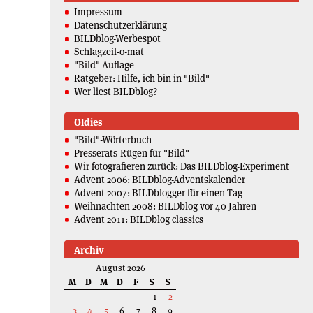
Impressum
Datenschutzerklärung
BILDblog-Werbespot
Schlagzeil-o-mat
"Bild"-Auflage
Ratgeber: Hilfe, ich bin in "Bild"
Wer liest BILDblog?
Oldies
"Bild"-Wörterbuch
Presserats-Rügen für "Bild"
Wir fotografieren zurück: Das BILDblog-Experiment
Advent 2006: BILDblog-Adventskalender
Advent 2007: BILDblogger für einen Tag
Weihnachten 2008: BILDblog vor 40 Jahren
Advent 2011: BILDblog classics
Archiv
August 2026
M
D
M
D
F
S
S
1
2
3
4
5
6
7
8
9