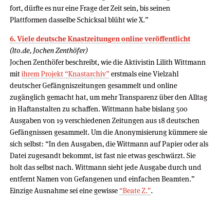
fort, dürfte es nur eine Frage der Zeit sein, bis seinen
Plattformen dasselbe Schicksal blüht wie X.”
6. Viele deut­sche Knast­zei­tungen online ver­öf­f­ent­licht
(lto.de, Jochen Zenthöfer)
Jochen Zenthöfer beschreibt, wie die Aktivistin Lilith Wittmann
mit
ihrem Projekt “Knastarchiv”
erstmals eine Vielzahl
deutscher Gefängniszeitungen gesammelt und online
zugänglich gemacht hat, um mehr Transparenz über den Alltag
in Haftanstalten zu schaffen. Wittmann habe bislang 500
Ausgaben von 19 verschiedenen Zeitungen aus 18 deutschen
Gefängnissen gesammelt. Um die Anonymisierung kümmere sie
sich selbst: “In den Ausgaben, die Wittmann auf Papier oder als
Datei zugesandt bekommt, ist fast nie etwas geschwärzt. Sie
holt das selbst nach. Wittmann sieht jede Ausgabe durch und
entfernt Namen von Gefangenen und einfachen Beamten.”
Einzige Ausnahme sei eine gewisse
“Beate Z.”
.