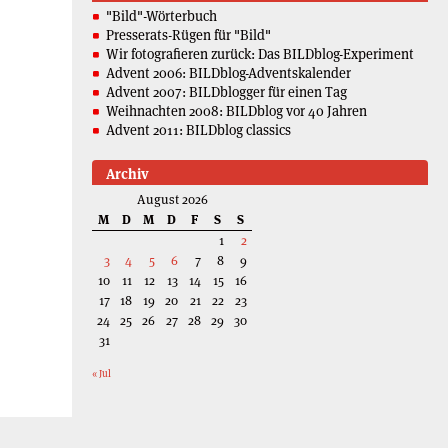
"Bild"-Wörterbuch
Presserats-Rügen für "Bild"
Wir fotografieren zurück: Das BILDblog-Experiment
Advent 2006: BILDblog-Adventskalender
Advent 2007: BILDblogger für einen Tag
Weihnachten 2008: BILDblog vor 40 Jahren
Advent 2011: BILDblog classics
Archiv
August 2026
M
D
M
D
F
S
S
1
2
3
4
5
6
7
8
9
10
11
12
13
14
15
16
17
18
19
20
21
22
23
24
25
26
27
28
29
30
31
« Jul