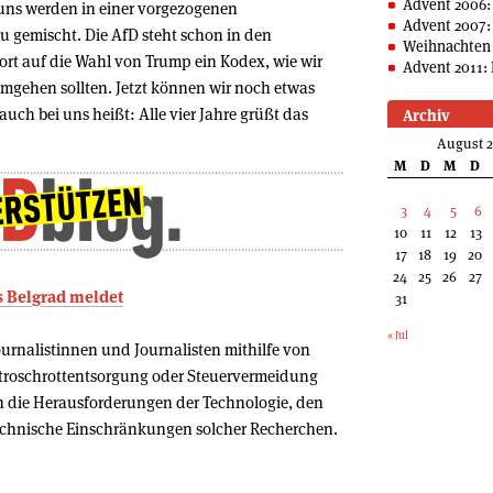
Advent 2006:
i uns werden in einer vorgezogenen
Advent 2007:
 gemischt. Die AfD steht schon in den
Weihnachten 
twort auf die Wahl von Trump ein Kodex, wie wir
Advent 2011: 
mgehen sollten. Jetzt können wir noch etwas
auch bei uns heißt: Alle vier Jahre grüßt das
Archiv
August 
M
D
M
D
3
4
5
6
10
11
12
13
17
18
19
20
24
25
26
27
us Belgrad meldet
31
« Jul
ournalistinnen und Journalisten mithilfe von
ektroschrottentsorgung oder Steuervermeidung
h die Herausforderungen der Technologie, den
echnische Einschränkungen solcher Recherchen.