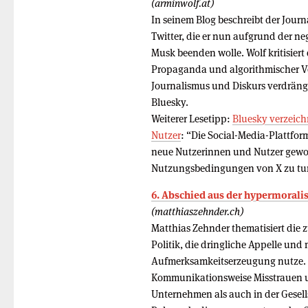
(arminwolf.at)
In seinem Blog beschreibt der Journ
Twitter, die er nun aufgrund der n
Musk beenden wolle. Wolf kritisiert
Propaganda und algorithmischer Ve
Journalismus und Diskurs verdrängt 
Bluesky.
Weiterer Lesetipp:
Bluesky verzeich
Nutzer
: “Die Social-Media-Plattfor
neue Nutzerinnen und Nutzer gewo
Nutzungsbedingungen von X zu tun.
6. Abschied aus der hypermorali
(matthiaszehnder.ch)
Matthias Zehnder thematisiert die
Politik, die dringliche Appelle un
Aufmerksamkeitserzeugung nutze. E
Kommunikationsweise Misstrauen u
Unternehmen als auch in der Gesell