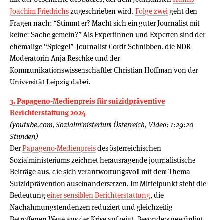
Joachim Friedrichs
zugeschrieben wird.
Folge zwei
geht den
Fragen nach: “Stimmt er? Macht sich ein guter Journalist mit
keiner Sache gemein?” Als Expertinnen und Experten sind der
ehemalige “Spiegel”-Journalist Cordt Schnibben, die NDR-
Moderatorin Anja Reschke und der
Kommunikationswissenschaftler Christian Hoffman von der
Universität Leipzig dabei.
3. Papageno-Medienpreis für suizidpräventive
Berichterstattung 2024
(youtube.com, Sozialministerium Österreich, Video: 1:29:20
Stunden)
Der
Papageno-Medienpreis
des österreichischen
Sozialministeriums zeichnet herausragende journalistische
Beiträge aus, die sich verantwortungsvoll mit dem Thema
Suizidprävention auseinandersetzen. Im Mittelpunkt steht die
Bedeutung
einer sensiblen Berichterstattung
, die
Nachahmungstendenzen reduziert und gleichzeitig
Betroffenen Wege aus der Krise aufzeigt. Besonders gewürdigt