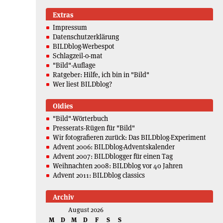
Extras
Impressum
Datenschutzerklärung
BILDblog-Werbespot
Schlagzeil-o-mat
"Bild"-Auflage
Ratgeber: Hilfe, ich bin in "Bild"
Wer liest BILDblog?
Oldies
"Bild"-Wörterbuch
Presserats-Rügen für "Bild"
Wir fotografieren zurück: Das BILDblog-Experiment
Advent 2006: BILDblog-Adventskalender
Advent 2007: BILDblogger für einen Tag
Weihnachten 2008: BILDblog vor 40 Jahren
Advent 2011: BILDblog classics
Archiv
August 2026
M
D
M
D
F
S
S