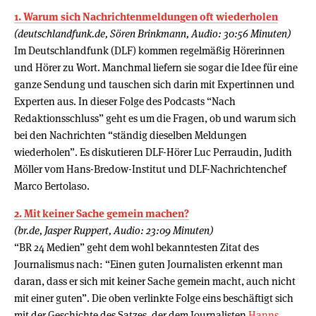
1. Warum sich Nachrichtenmeldungen oft wiederholen
(deutschlandfunk.de, Sören Brinkmann, Audio: 30:56 Minuten)
Im Deutschlandfunk (DLF) kommen regelmäßig Hörerinnen
und Hörer zu Wort. Manchmal liefern sie sogar die Idee für eine
ganze Sendung und tauschen sich darin mit Expertinnen und
Experten aus. In dieser Folge des Podcasts “Nach
Redaktionsschluss” geht es um die Fragen, ob und warum sich
bei den Nachrichten “ständig dieselben Meldungen
wiederholen”. Es diskutieren DLF-Hörer Luc Perraudin, Judith
Möller vom Hans-Bredow-Institut und DLF-Nachrichtenchef
Marco Bertolaso.
2. Mit keiner Sache gemein machen?
(br.de, Jasper Ruppert, Audio: 23:09 Minuten)
“BR 24 Medien” geht dem wohl bekanntesten Zitat des
Journalismus nach: “Einen guten Journalisten erkennt man
daran, dass er sich mit keiner Sache gemein macht, auch nicht
mit einer guten”. Die oben verlinkte Folge eins beschäftigt sich
mit der Geschichte des Satzes, der dem Journalisten
Hanns