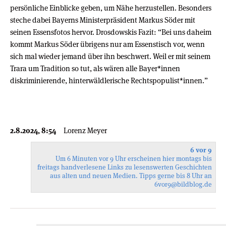
persönliche Einblicke geben, um Nähe herzustellen. Besonders
steche dabei Bayerns Ministerpräsident Markus Söder mit
seinen Essensfotos hervor. Drosdowskis Fazit: “Bei uns daheim
kommt Markus Söder übrigens nur am Essenstisch vor, wenn
sich mal wieder jemand über ihn beschwert. Weil er mit seinem
Trara um Tradition so tut, als wären alle Baye­r*in­nen
diskriminierende, hinterwäldlerische Rechts­po­pu­lis­t*in­nen.”
2.8.2024, 8:54
Lorenz Meyer
6 vor 9
Um 6 Minuten vor 9 Uhr erscheinen hier montags bis
freitags handverlesene Links zu lesenswerten Geschichten
aus alten und neuen Medien. Tipps gerne bis 8 Uhr an
6vor9
@bildblog.de