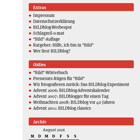
Extras
Impressum
Datenschutzerklärung
BILDblog-Werbespot
Schlagzeil-o-mat
"Bild"-Auflage
Ratgeber: Hilfe, ich bin in "Bild"
Wer liest BILDblog?
Oldies
"Bild"-Wörterbuch
Presserats-Rügen für "Bild"
Wir fotografieren zurück: Das BILDblog-Experiment
Advent 2006: BILDblog-Adventskalender
Advent 2007: BILDblogger für einen Tag
Weihnachten 2008: BILDblog vor 40 Jahren
Advent 2011: BILDblog classics
Archiv
August 2026
M
D
M
D
F
S
S