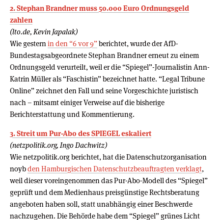
2. Ste­phan Brandner muss 50.000 Euro Ord­nungs­geld
zahlen
(lto.de, Kevin Japalak)
Wie gestern
in den “6 vor 9”
berichtet, wurde der AfD-
Bundestagsabgeordnete Stephan Brandner erneut zu einem
Ordnungsgeld verurteilt, weil er die “Spiegel”-Journalistin Ann-
Katrin Müller als “Faschistin” bezeichnet hatte. “Legal Tribune
Online” zeichnet den Fall und seine Vorgeschichte juristisch
nach – mitsamt einiger Verweise auf die bisherige
Berichterstattung und Kommentierung.
3. Streit um Pur-Abo des SPIEGEL eskaliert
(netzpolitik.org, Ingo Dachwitz)
Wie netzpolitik.org berichtet, hat die Datenschutzorganisation
noyb
den Hamburgischen Datenschutzbeauftragten verklagt
,
weil dieser voreingenommen das Pur-Abo-Modell des “Spiegel”
geprüft und dem Medienhaus preisgünstige Rechtsberatung
angeboten haben soll, statt unabhängig einer Beschwerde
nachzugehen. Die Behörde habe dem “Spiegel” grünes Licht