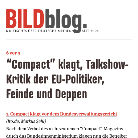
6 vor 9
“Compact” klagt, Talkshow-
Kritik der EU-Politiker,
Feinde und Deppen
1. Com­pact klagt vor dem Bun­des­ver­wal­tungs­ge­richt
(lto.de, Markus Sehl)
Nach dem Verbot des rechtsextremen “Compact”-Magazins
durch das Bundesinnenministerium klagen nun die Betreiber