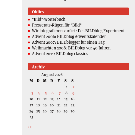
Oldies
"Bild"-Wörterbuch
Presserats-Rügen für "Bild"
Wir fotografieren zurück: Das BILDblog-Experiment
Advent 2006: BILDblog-Adventskalender
Advent 2007: BILDblogger für einen Tag
Weihnachten 2008: BILDblog vor 40 Jahren
Advent 2011: BILDblog classics
Archiv
August 2026
M
D
M
D
F
S
S
1
2
3
4
5
6
7
8
9
10
11
12
13
14
15
16
17
18
19
20
21
22
23
24
25
26
27
28
29
30
31
« Jul