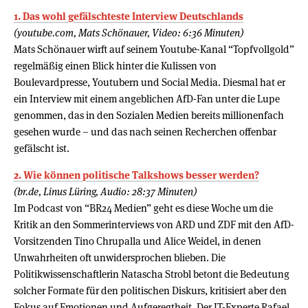
1. Das wohl gefälschteste Interview Deutschlands
(youtube.com, Mats Schönauer, Video: 6:36 Minuten)
Mats Schönauer wirft auf seinem Youtube-Kanal “Topfvollgold”
regelmäßig einen Blick hinter die Kulissen von
Boulevardpresse, Youtubern und Social Media. Diesmal hat er
ein Interview mit einem angeblichen AfD-Fan unter die Lupe
genommen, das in den Sozialen Medien bereits millionenfach
gesehen wurde – und das nach seinen Recherchen offenbar
gefälscht ist.
2. Wie können politische Talkshows besser werden?
(br.de, Linus Lüring, Audio: 28:37 Minuten)
Im Podcast von “BR24 Medien” geht es diese Woche um die
Kritik an den Sommerinterviews von ARD und ZDF mit den AfD-
Vorsitzenden Tino Chrupalla und Alice Weidel, in denen
Unwahrheiten oft unwidersprochen blieben. Die
Politikwissenschaftlerin Natascha Strobl betont die Bedeutung
solcher Formate für den politischen Diskurs, kritisiert aber den
Fokus auf Emotionen und Aufgeregtheit. Der IT-Experte Rafael