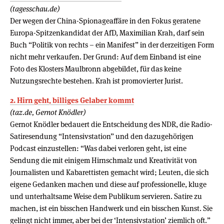
(tagesschau.de)
Der wegen der China-Spionageaffäre in den Fokus geratene
Europa-Spitzenkandidat der AfD, Maximilian Krah, darf sein
Buch “Politik von rechts – ein Manifest” in der derzeitigen Form
nicht mehr verkaufen. Der Grund: Auf dem Einband ist eine
Foto des Klosters Maulbronn abgebildet, für das keine
Nutzungsrechte bestehen. Krah ist promovierter Jurist.
2. Hirn geht, billiges Gelaber kommt
(taz.de, Gernot Knödler)
Gernot Knödler bedauert die Entscheidung des NDR, die Radio-
Satiresendung “Intensivstation” und den dazugehörigen
Podcast einzustellen: “Was dabei verloren geht, ist eine
Sendung die mit einigem Hirnschmalz und Kreativität von
Journalisten und Kabarettisten gemacht wird; Leuten, die sich
eigene Gedanken machen und diese auf professionelle, kluge
und unterhaltsame Weise dem Publikum servieren. Satire zu
machen, ist ein bisschen Handwerk und ein bisschen Kunst. Sie
gelingt nicht immer, aber bei der ‘Intensivstation’ ziemlich oft.”