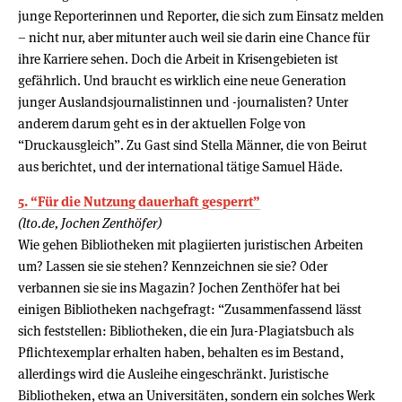
junge Reporterinnen und Reporter, die sich zum Einsatz melden
– nicht nur, aber mitunter auch weil sie darin eine Chance für
ihre Karriere sehen. Doch die Arbeit in Krisengebieten ist
gefährlich. Und braucht es wirklich eine neue Generation
junger Auslandsjournalistinnen und -journalisten? Unter
anderem darum geht es in der aktuellen Folge von
“Druckausgleich”. Zu Gast sind Stella Männer, die von Beirut
aus berichtet, und der international tätige Samuel Häde.
5. “Für die Nut­zung dau­er­haft gesperrt”
(lto.de, Jochen Zenthöfer)
Wie gehen Bibliotheken mit plagiierten juristischen Arbeiten
um? Lassen sie sie stehen? Kennzeichnen sie sie? Oder
verbannen sie sie ins Magazin? Jochen Zenthöfer hat bei
einigen Bibliotheken nachgefragt: “Zusammenfassend lässt
sich feststellen: Bibliotheken, die ein Jura-Plagiatsbuch als
Pflichtexemplar erhalten haben, behalten es im Bestand,
allerdings wird die Ausleihe eingeschränkt. Juristische
Bibliotheken, etwa an Universitäten, sondern ein solches Werk