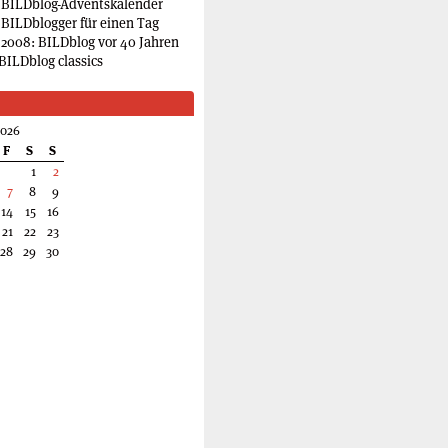
 BILDblog-Adventskalender
 BILDblogger für einen Tag
2008: BILDblog vor 40 Jahren
BILDblog classics
2026
F
S
S
1
2
7
8
9
14
15
16
21
22
23
28
29
30