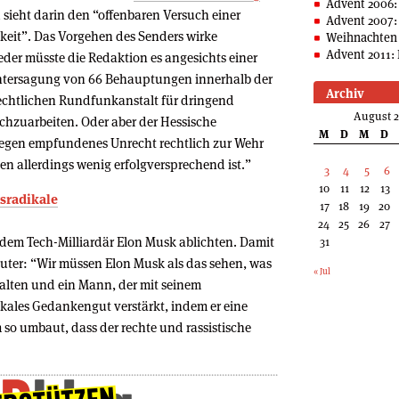
Advent 2006:
 sieht darin den “offenbaren Versuch einer
Advent 2007:
hkeit”. Das Vorgehen des Senders wirke
Weihnachten 
Advent 2011: 
eder müsste die Redaktion es angesichts einer
ntersagung von 66 Behauptungen innerhalb der
Archiv
-rechtlichen Rundfunkanstalt für dringend
August 
achzuarbeiten. Oder aber der Hessische
M
D
M
D
gegen empfundenes Unrecht rechtlich zur Wehr
en allerdings wenig erfolgversprechend ist.”
3
4
5
6
10
11
12
13
tsradikale
17
18
19
20
24
25
26
27
it dem Tech-Milliardär Elon Musk ablichten. Damit
31
uter: “Wir müssen Elon Musk als das sehen, was
« Jul
halten und ein Mann, der mit seinem
kales Gedankengut verstärkt, indem er eine
so umbaut, dass der rechte und rassistische