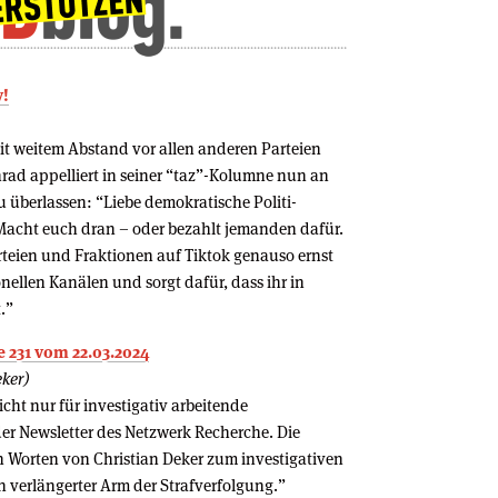
v!
it weitem Abstand vor allen anderen Parteien
nrad appelliert in seiner “taz”-Kolumne nun an
zu überlassen: “Liebe demokratische Politi­
. Macht euch dran – oder bezahlt jemanden dafür.
eien und Fraktionen auf Tiktok genauso ernst
onellen Kanälen und sorgt dafür, dass ihr in
.”
 231 vom 22.03.2024
eker)
cht nur für investigativ arbeitende
der Newsletter des Netzwerk Recherche. Die
n Worten von Christian Deker zum investigativen
n verlängerter Arm der Strafverfolgung.”