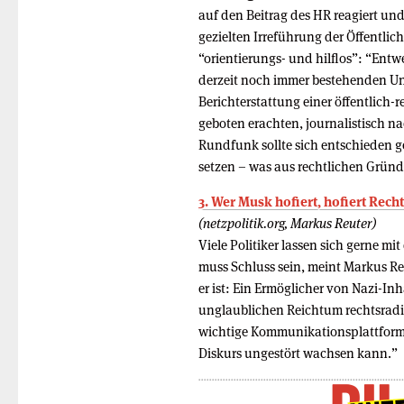
auf den Beitrag des HR reagiert und
gezielten Irreführung der Öffentlic
“orientierungs- und hilflos”: “Entw
derzeit noch immer bestehenden U
Berichterstattung einer öffentlich
geboten erachten, journalistisch n
Rundfunk sollte sich entschieden 
setzen – was aus rechtlichen Gründ
3. Wer Musk hofiert, hofiert Rech
(netzpolitik.org, Markus Reuter)
Viele Politiker lassen sich gerne m
muss Schluss sein, meint Markus Re
er ist: Ein Ermöglicher von Nazi-In
unglaublichen Reichtum rechtsradi
wichtige Kommunikationsplattform 
Diskurs ungestört wachsen kann.”