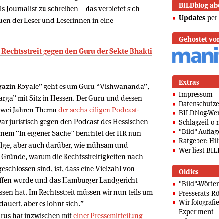
BILDblog ab
ls Journalist zu schreiben – das verbietet sich
Updates
per 
auen der Leser und Leserinnen in eine
Gehostet vo
im Rechtsstreit gegen den Guru der Sekte Bhakti
Extras
azin Royale” geht es um Guru “Vishwananda”,
Impressum
rga” mit Sitz in Hessen. Der Guru und dessen
Datenschutze
 zwei Jahren Thema
der sechsteiligen Podcast-
BILDblog-We
r juristisch gegen den Podcast des Hessischen
Schlagzeil-o-
"Bild"-Auflag
nem “In eigener Sache” berichtet der HR nun
Ratgeber: Hilf
rfolge, aber auch darüber, wie mühsam und
Wer liest BIL
r Gründe, warum die Rechtsstreitigkeiten nach
eschlossen sind, ist, dass eine Vielzahl von
Oldies
riffen wurde und das Hamburger Landgericht
"Bild"-Wörte
sen hat. Im Rechtsstreit müssen wir nun teils um
Presserats-Rü
Wir fotografi
auert, aber es lohnt sich.”
Experiment
rus hat inzwischen mit
einer Pressemitteilung