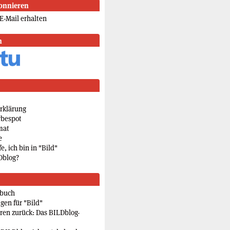
onnieren
E-Mail erhalten
n
rklärung
rbespot
mat
e
e, ich bin in "Bild"
Dblog?
rbuch
gen für "Bild"
eren zurück: Das BILDblog-