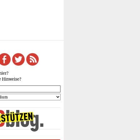
hier?
e Hinweise?