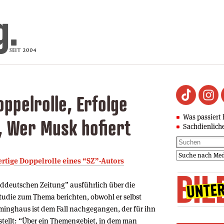
ppelrolle, Erfolge
Was passiert 
, Wer Musk hofiert
Sachdienlich
ertige Doppelrolle eines “SZ”-Autors
Süddeutschen Zeitung” ausführlich über die
tudie zum Thema berichten, obwohl er selbst
minghaus ist dem Fall nachgegangen, der für ihn
stellt: “Über ein Themengebiet, in dem man