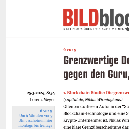
6 vor 9
Grenzwertige Do
gegen den Guru
25.3.2024, 8:54
1. Blockchain-Studie: Die grenzw
Lorenz Meyer
(capital.de, Niklas Wirminghaus)
Offenbar durfte ein Autor in der “
6 vor 9
Blockchain-Technologie und eine S
Um 6 Minuten vor 9
Krypto-Unternehmer ist. Niklas Wir
Uhr erscheinen hier
montags bis freitags
eine klare Grenzüberschreitung dar