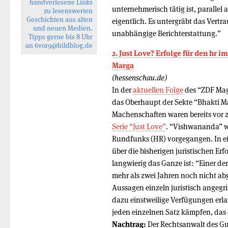
handverlesene Links
unternehmerisch tätig ist, parallel a
zu lesenswerten
Geschichten aus alten
eigentlich. Es untergräbt das Vertr
und neuen Medien.
unabhängige Berichterstattung.”
Tipps gerne bis 8 Uhr
an
6vor9
@bildblog.de
2. Just Love? Erfolge für den hr 
Marga
(hessenschau.de)
In der
aktuellen Folge
des “ZDF Mag
das Oberhaupt der Sekte “Bhakti Ma
Machenschaften waren bereits vor
Serie “Just Love”
. “Vishwananda” wa
Rundfunks (HR) vorgegangen. In ei
über die bisherigen juristischen E
langwierig das Ganze ist: “Einer de
mehr als zwei Jahren noch nicht abg
Aussagen einzeln juristisch angeg
dazu einstweilige Verfügungen erlas
jeden einzelnen Satz kämpfen, das d
Nachtrag:
Der Rechtsanwalt des Gu