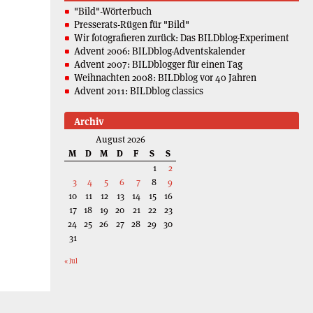
"Bild"-Wörterbuch
Presserats-Rügen für "Bild"
Wir fotografieren zurück: Das BILDblog-Experiment
Advent 2006: BILDblog-Adventskalender
Advent 2007: BILDblogger für einen Tag
Weihnachten 2008: BILDblog vor 40 Jahren
Advent 2011: BILDblog classics
Archiv
August 2026
M
D
M
D
F
S
S
1
2
3
4
5
6
7
8
9
10
11
12
13
14
15
16
17
18
19
20
21
22
23
24
25
26
27
28
29
30
31
« Jul