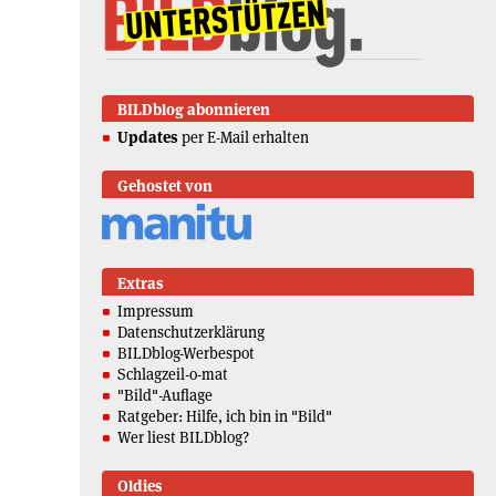
BILDblog abonnieren
Updates
per E-Mail erhalten
Gehostet von
Extras
Impressum
Datenschutzerklärung
BILDblog-Werbespot
Schlagzeil-o-mat
"Bild"-Auflage
Ratgeber: Hilfe, ich bin in "Bild"
Wer liest BILDblog?
Oldies