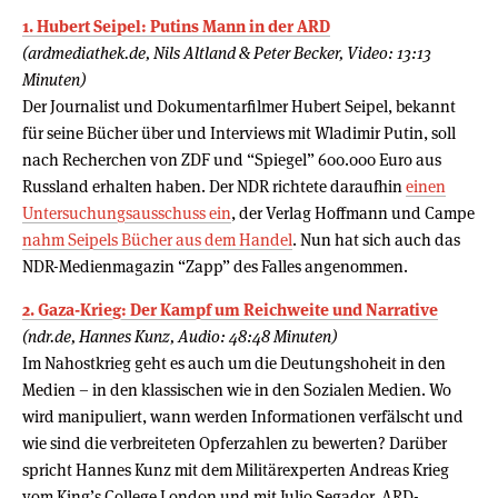
1. Hubert Seipel: Putins Mann in der ARD
(ardmediathek.de, Nils Altland & Peter Becker, Video: 13:13
Minuten)
Der Journalist und Dokumentarfilmer Hubert Seipel, bekannt
für seine Bücher über und Interviews mit Wladimir Putin, soll
nach Recherchen von ZDF und “Spiegel” 600.000 Euro aus
Russland erhalten haben. Der NDR richtete daraufhin
einen
Untersuchungsausschuss ein
, der Verlag Hoffmann und Campe
nahm Seipels Bücher aus dem Handel
. Nun hat sich auch das
NDR-Medienmagazin “Zapp” des Falles angenommen.
2. Gaza-Krieg: Der Kampf um Reichweite und Narrative
(ndr.de, Hannes Kunz, Audio: 48:48 Minuten)
Im Nahostkrieg geht es auch um die Deutungshoheit in den
Medien – in den klassischen wie in den Sozialen Medien. Wo
wird manipuliert, wann werden Informationen verfälscht und
wie sind die verbreiteten Opferzahlen zu bewerten? Darüber
spricht Hannes Kunz mit dem Militärexperten Andreas Krieg
vom King’s College London und mit Julio Segador, ARD-