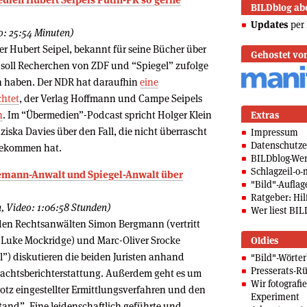
BILDblog ab
Updates
per 
o: 25:54 Minuten)
r Hubert Seipel, bekannt für seine Bücher über
Gehostet vo
 soll Recherchen von ZDF und “Spiegel” zufolge
n haben. Der NDR hat daraufhin
eine
htet
, der Verlag Hoffmann und Campe Seipels
n
. Im “Übermedien”-Podcast spricht Holger Klein
Extras
ziska Davies über den Fall, die nicht überrascht
Impressum
Datenschutze
 bekommen hat.
BILDblog-We
Schlagzeil-o-
demann-Anwalt und Spiegel-Anwalt über
"Bild"-Auflag
Ratgeber: Hilf
, Video: 1:06:58 Stunden)
Wer liest BIL
den Rechtsanwälten Simon Bergmann (vertritt
 Luke Mockridge) und Marc-Oliver Srocke
Oldies
l”) diskutieren die beiden Juristen anhand
"Bild"-Wörte
Presserats-Rü
dachtsberichterstattung. Außerdem geht es um
Wir fotografi
rotz eingestellter Ermittlungsverfahren und den
Experiment
and”. Eine leidenschaftlich geführte und