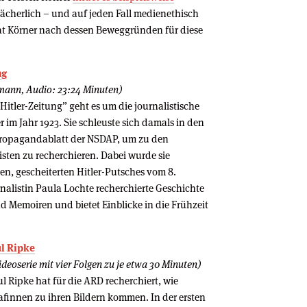
lächerlich – und auf jeden Fall medienethisch
at Körner nach dessen Beweggründen für diese
ng
pmann, Audio: 23:24 Minuten)
itler-Zeitung” geht es um die journalistische
 im Jahr 1923. Sie schleuste sich damals in den
Propagandablatt der NSDAP, um zu den
sten zu recherchieren. Dabei wurde sie
en, gescheiterten Hitler-Putsches vom 8.
nalistin Paula Lochte recherchierte Geschichte
d Memoiren und bietet Einblicke in die Frühzeit
ul Ripke
deoserie mit vier Folgen zu je etwa 30 Minuten)
ul Ripke hat für die ARD recherchiert, wie
afinnen zu ihren Bildern kommen. In der ersten