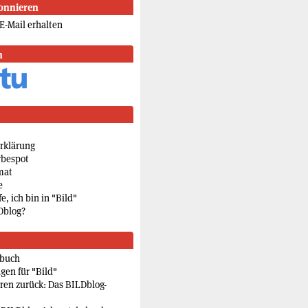
onnieren
E-Mail erhalten
n
rklärung
rbespot
mat
e
e, ich bin in "Bild"
Dblog?
rbuch
gen für "Bild"
eren zurück: Das BILDblog-