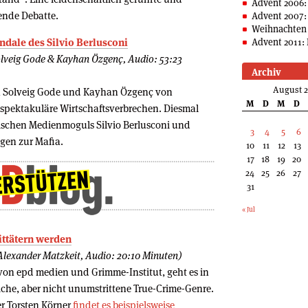
Advent 2006:
ende Debatte.
Advent 2007:
Weihnachten 
andale des Silvio Berlusconi
Advent 2011: 
olveig Gode & Kayhan Özgenç, Audio: 53:23
Archiv
August 
en Solveig Gode und Kayhan Özgenç von
M
D
M
D
 spektakuläre Wirtschaftsverbrechen. Diesmal
nischen Medienmoguls Silvio Berlusconi und
3
4
5
6
gen zur Mafia.
10
11
12
13
17
18
19
20
24
25
26
27
31
« Jul
ittätern werden
Alexander Matzkeit, Audio: 20:10 Minuten)
von epd medien und Grimme-Institut, geht es in
iche, aber nicht unumstrittene True-Crime-Genre.
er Torsten Körner
findet es beispielsweise