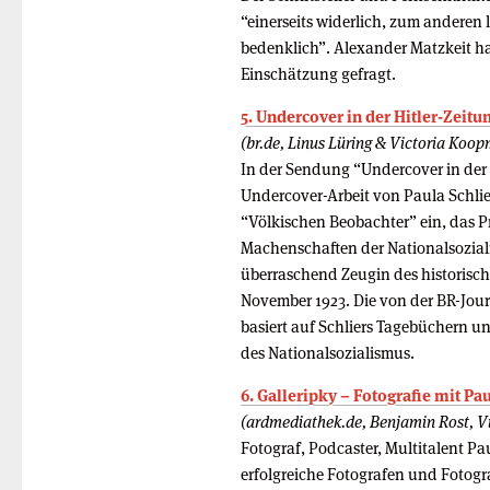
“einerseits widerlich, zum anderen 
bedenklich”. Alexander Matzkeit h
Einschätzung gefragt.
5. Undercover in der Hitler-Zeitu
(br.de, Linus Lüring & Victoria Koo
In der Sendung “Undercover in der H
Undercover-Arbeit von Paula Schlier
“Völkischen Beobachter” ein, das 
Machenschaften der Nationalsoziali
überraschend Zeugin des historisch
November 1923. Die von der BR-Jour
basiert auf Schliers Tagebüchern un
des Nationalsozialismus.
6. Galleripky – Fotografie mit Pa
(ardmediathek.de, Benjamin Rost, Vi
Fotograf, Podcaster, Multitalent Pa
erfolgreiche Fotografen und Fotogr