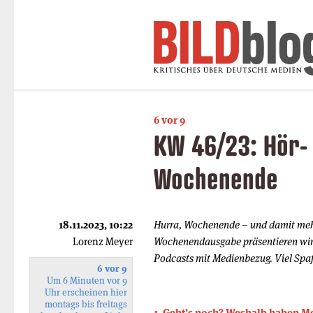
6 vor 9
KW 46/23: Hör-
Wochenende
18.11.2023, 10:22
Hurra, Wochenende – und damit mehr
Lorenz Meyer
Wochenendausgabe präsentieren wir
Podcasts mit Medienbezug. Viel Spa
6 vor 9
Um 6 Minuten vor 9
Uhr erscheinen hier
montags bis freitags
1. Geht’s noch? Weshalb haben M