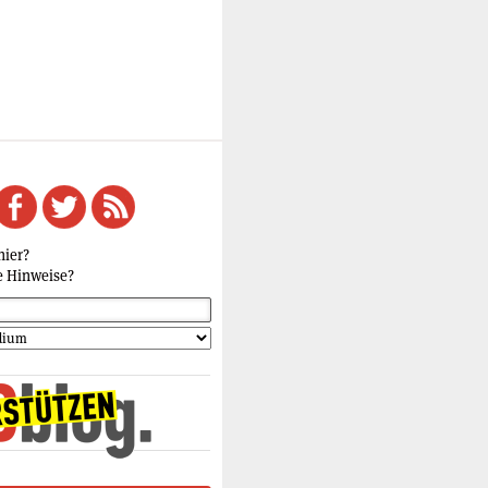
hier?
e Hinweise?