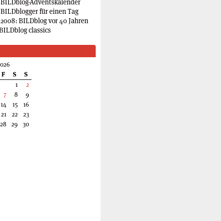
 BILDblog-Adventskalender
 BILDblogger für einen Tag
2008: BILDblog vor 40 Jahren
BILDblog classics
2026
F
S
S
1
2
7
8
9
14
15
16
21
22
23
28
29
30