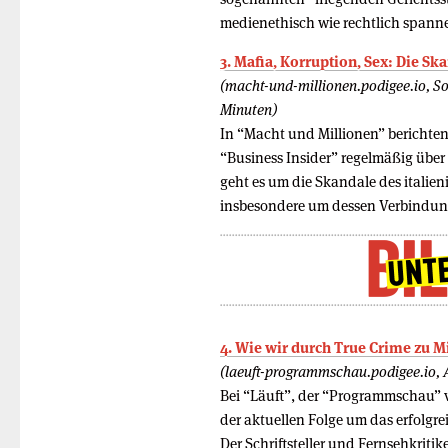
medienethisch wie rechtlich spann
3. Mafia, Korruption, Sex: Die Sk
(macht-und-millionen.podigee.io, S
Minuten)
In “Macht und Millionen” bericht
“Business Insider” regelmäßig über
geht es um die Skandale des italie
insbesondere um dessen Verbindun
4. Wie wir durch True Crime zu M
(laeuft-programmschau.podigee.io, 
Bei “Läuft”, der “Programmschau” 
der aktuellen Folge um das erfolgre
Der Schriftsteller und Fernsehkritik