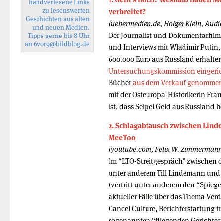
handverlesene Links
zu lesenswerten
verbreitet?
Geschichten aus alten
(uebermedien.de, Holger Klein, Audi
und neuen Medien.
Der Journalist und Dokumentarfilme
Tipps gerne bis 8 Uhr
an
6vor9
@bildblog.de
und Interviews mit Wladimir Putin,
600.000 Euro aus Russland erhalte
Untersuchungskommission eingeric
Bücher
aus dem Verkauf genomme
mit der Osteuropa-Historikerin Fran
ist, dass Seipel Geld aus Russland
2. Schlagabtausch zwischen Lin
MeeToo
(youtube.com, Felix W. Zimmermann
Im “LTO-Streitgespräch” zwischen 
unter anderem Till Lindemann und
(vertritt unter anderem den “Spiege
aktueller Fälle über das Thema Ver
Cancel Culture, Berichterstattung t
sogenannten “fliegenden Gerichtsst